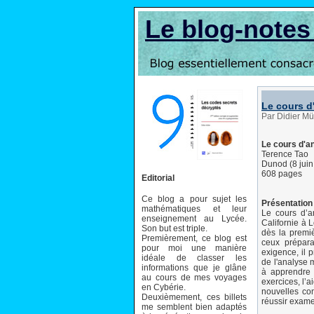
Le blog-note
Le cours d
Par Didier Mül
Le cours d'a
Terence Tao
Dunod (8 juin
608 pages
Editorial
Ce blog a pour sujet les
Présentation 
mathématiques et leur
Le cours d’a
enseignement au Lycée.
Californie à 
Son but est triple.
dès la premi
Premièrement, ce blog est
ceux prépara
pour moi une manière
exigence, il 
idéale de classer les
de l'analyse 
informations que je glâne
à apprendre 
au cours de mes voyages
exercices, l’a
en Cybérie.
nouvelles co
Deuxièmement, ces billets
réussir exame
me semblent bien adaptés