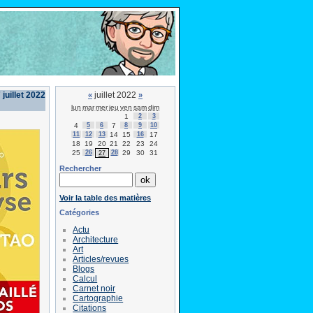
juillet 2022
juillet 2022
«
»
lun
mar
mer
jeu
ven
sam
dim
1
2
3
4
5
6
7
8
9
10
11
12
13
14
15
16
17
18
19
20
21
22
23
24
25
26
28
29
30
31
27
Rechercher
Voir la table des matières
Catégories
Actu
Architecture
Art
Articles/revues
Blogs
Calcul
Carnet noir
Cartographie
Citations