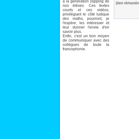
à la génération zapping de
(lien rémuné
nos élèves. Ces textes
courts et ces vidéos,
privilégiant le côté ludique
des maths, pourront, je
l'espère, les intéresser et
leur donner l'envie d'en
savoir plus.
Enfin, c'est un bon moyen
de communiquer avec des
collègues de toute la
francophonie.