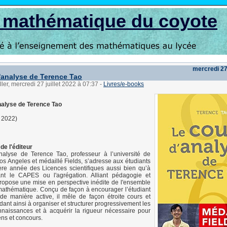
s mathématique du coyote
mercredi 27 
'analyse de Terence Tao
ler, mercredi 27 juillet 2022 à 07:37
-
Livres/e-books
nalyse de Terence Tao
 2022)
de l'éditeur
nalyse de Terence Tao, professeur à l’université de
Los Angeles et médaillé Fields, s’adresse aux étudiants
ère année des Licences scientifiques aussi bien qu’à
nt le CAPES ou l'agrégation. Alliant pédagogie et
propose une mise en perspective inédite de l'ensemble
mathématique. Conçu de façon à encourager l’étudiant
de manière active, il mêle de façon étroite cours et
idant ainsi à organiser et structurer progressivement les
nnaissances et à acquérir la rigueur nécessaire pour
ns et concours.