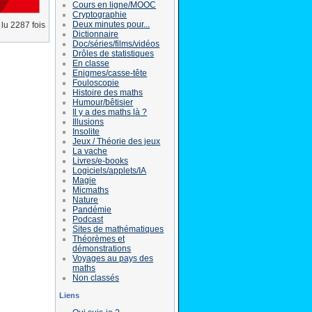
Cours en ligne/MOOC
Cryptographie
Deux minutes pour...
lu 2287 fois
Dictionnaire
Doc/séries/films/vidéos
Drôles de statistiques
En classe
Enigmes/casse-tête
Fouloscopie
Histoire des maths
Humour/bêtisier
Il y a des maths là ?
Illusions
Insolite
Jeux / Théorie des jeux
La vache
Livres/e-books
Logiciels/applets/IA
Magie
Micmaths
Nature
Pandémie
Podcast
Sites de mathématiques
Théorèmes et
démonstrations
Voyages au pays des
maths
Non classés
Liens