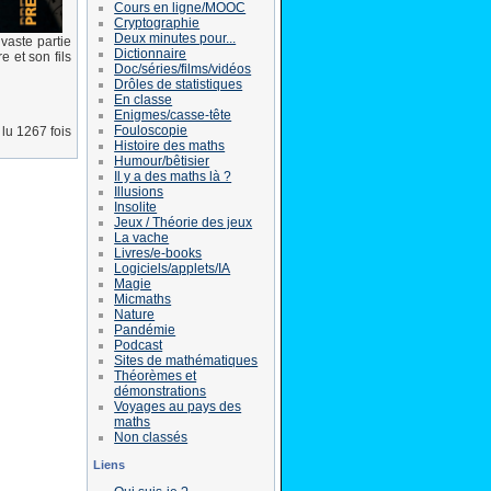
Cours en ligne/MOOC
Cryptographie
Deux minutes pour...
vaste partie
Dictionnaire
 et son fils
Doc/séries/films/vidéos
Drôles de statistiques
En classe
Enigmes/casse-tête
Fouloscopie
lu 1267 fois
Histoire des maths
Humour/bêtisier
Il y a des maths là ?
Illusions
Insolite
Jeux / Théorie des jeux
La vache
Livres/e-books
Logiciels/applets/IA
Magie
Micmaths
Nature
Pandémie
Podcast
Sites de mathématiques
Théorèmes et
démonstrations
Voyages au pays des
maths
Non classés
Liens