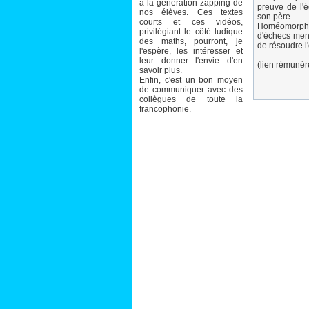
à la génération zapping de
preuve de l'éq
nos élèves. Ces textes
son père.
courts et ces vidéos,
Homéomorphe,
privilégiant le côté ludique
d'échecs ment
des maths, pourront, je
de résoudre l'
l'espère, les intéresser et
leur donner l'envie d'en
(lien rémuné
savoir plus.
Enfin, c'est un bon moyen
de communiquer avec des
collègues de toute la
francophonie.