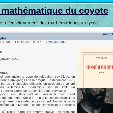
s mathématique du coyote
lundi 11
phe
ler, lundi 11 juillet 2022 à 06:52
-
Livres/e-books
he
 janvier 2022)
roman
est une ancienne zone de relégation soviétique, un
bandonné aux gangs et à la drogue. En décembre 1995,
 barres d'immeubles délabrés, un accident de voiture
rise la famille P. : Vladimir et son fils Dmitri, un
x dons extraordinaires, sont les seuls survivants.
t-cinq ans, alors qu'il est devenu le plus grand
 de son temps, Dmitri P. refuse toutes les distinctions
es et mène une existence de clochard. Assommé par la
protégé par le Marquis, l'un des chefs les plus puissants
r où Dmitri, parmi les ombres, trouve une première