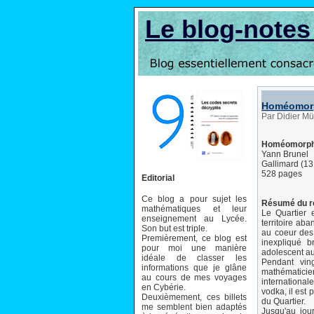
Le blog-note
Homéomor
Par Didier Mül
Homéomorp
Yann Brunel
Gallimard (13
528 pages
Editorial
Ce blog a pour sujet les
Résumé du 
mathématiques et leur
Le Quartier 
enseignement au Lycée.
territoire a
Son but est triple.
au coeur des
Premièrement, ce blog est
inexpliqué b
pour moi une manière
adolescent au
idéale de classer les
Pendant ving
informations que je glâne
mathématicien
au cours de mes voyages
international
en Cybérie.
vodka, il est 
Deuxièmement, ces billets
du Quartier.
me semblent bien adaptés
Jusqu'au jou