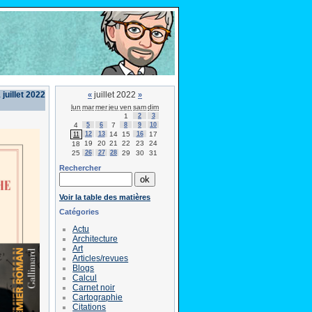
 juillet 2022
juillet 2022
«
»
lun
mar
mer
jeu
ven
sam
dim
1
2
3
4
5
6
7
8
9
10
12
13
14
15
16
17
11
19
20
21
22
23
24
18
25
26
27
28
29
30
31
Rechercher
Voir la table des matières
Catégories
Actu
Architecture
Art
Articles/revues
Blogs
Calcul
Carnet noir
Cartographie
Citations