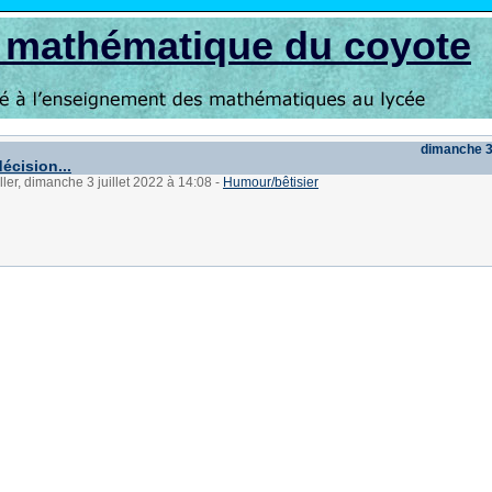
s mathématique du coyote
dimanche 3 
écision...
ller, dimanche 3 juillet 2022 à 14:08
-
Humour/bêtisier