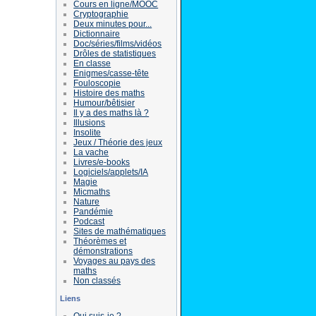
Cours en ligne/MOOC
Cryptographie
Deux minutes pour...
Dictionnaire
Doc/séries/films/vidéos
Drôles de statistiques
En classe
Enigmes/casse-tête
Fouloscopie
Histoire des maths
Humour/bêtisier
Il y a des maths là ?
Illusions
Insolite
Jeux / Théorie des jeux
La vache
Livres/e-books
Logiciels/applets/IA
Magie
Micmaths
Nature
Pandémie
Podcast
Sites de mathématiques
Théorèmes et
démonstrations
Voyages au pays des
maths
Non classés
Liens
Qui suis-je ?