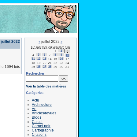
juillet 2022
juillet 2022
«
»
lun
mar
mer
jeu
ven
sam
dim
1
2
3
4
5
6
7
8
9
10
11
12
13
14
15
16
17
18
19
20
21
22
23
24
lu 1694 fois
25
26
27
28
29
30
31
Rechercher
Voir la table des matières
Catégories
Actu
Architecture
Art
Articles/revues
Blogs
Calcul
Carnet noir
Cartographie
Citations