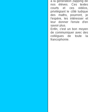
à la génération zapping de
nos élèves. Ces textes
courts et ces vidéos,
privilégiant le côté ludique
des maths, pourront, je
l'espère, les intéresser et
leur donner l'envie d'en
savoir plus.
Enfin, c'est un bon moyen
de communiquer avec des
collègues de toute la
francophonie.