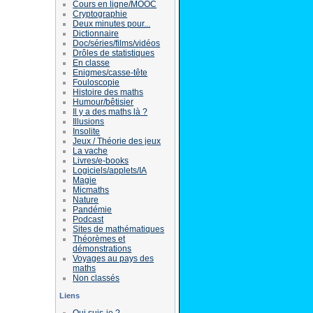
Cours en ligne/MOOC
Cryptographie
Deux minutes pour...
Dictionnaire
Doc/séries/films/vidéos
Drôles de statistiques
En classe
Enigmes/casse-tête
Fouloscopie
Histoire des maths
Humour/bêtisier
Il y a des maths là ?
Illusions
Insolite
Jeux / Théorie des jeux
La vache
Livres/e-books
Logiciels/applets/IA
Magie
Micmaths
Nature
Pandémie
Podcast
Sites de mathématiques
Théorèmes et
démonstrations
Voyages au pays des
maths
Non classés
Liens
Qui suis-je ?