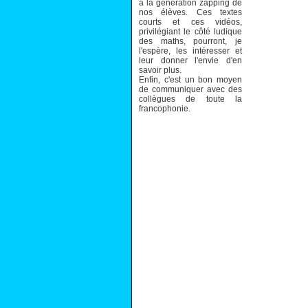
à la génération zapping de
nos élèves. Ces textes
courts et ces vidéos,
privilégiant le côté ludique
des maths, pourront, je
l'espère, les intéresser et
leur donner l'envie d'en
savoir plus.
Enfin, c'est un bon moyen
de communiquer avec des
collègues de toute la
francophonie.