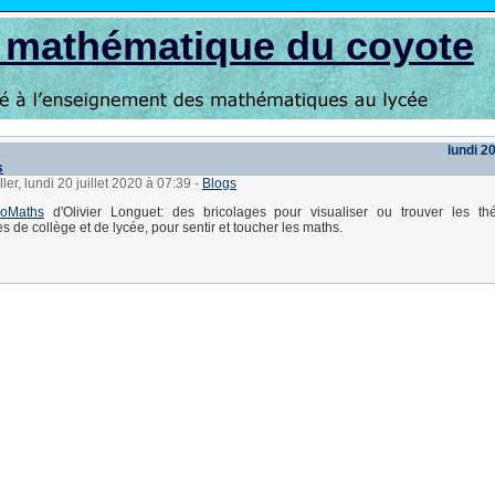
s mathématique du coyote
lundi 20
s
ler, lundi 20 juillet 2020 à 07:39
-
Blogs
coMaths
d'Olivier Longuet: des bricolages pour visualiser ou trouver les t
 de collège et de lycée, pour sentir et toucher les maths.