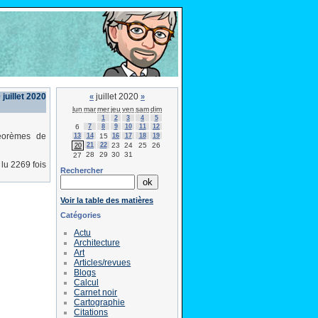
 juillet 2020
juillet 2020
«
»
lun
mar
mer
jeu
ven
sam
dim
1
2
3
4
5
6
7
8
9
10
11
12
héorèmes de
13
14
15
16
17
18
19
21
22
23
24
25
26
20
28
29
30
31
27
lu 2269 fois
Rechercher
Voir la table des matières
Catégories
Actu
Architecture
Art
Articles/revues
Blogs
Calcul
Carnet noir
Cartographie
Citations