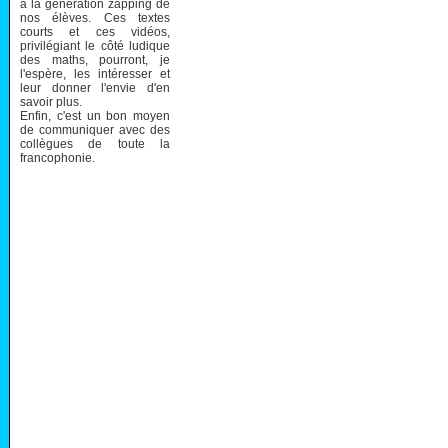
à la génération zapping de
nos élèves. Ces textes
courts et ces vidéos,
privilégiant le côté ludique
des maths, pourront, je
l'espère, les intéresser et
leur donner l'envie d'en
savoir plus.
Enfin, c'est un bon moyen
de communiquer avec des
collègues de toute la
francophonie.