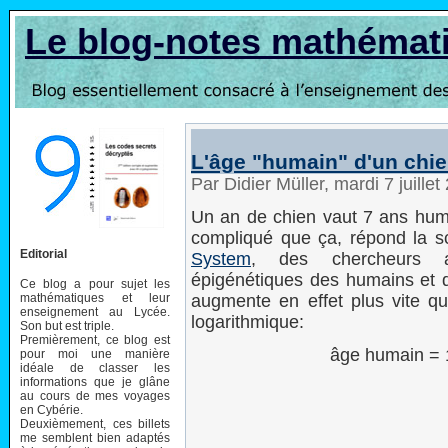
Le blog-notes mathémat
L'âge "humain" d'un chi
Par Didier Müller, mardi 7 juille
Un an de chien vaut 7 ans humai
compliqué que ça, répond la 
Editorial
System
, des chercheurs a
épigénétiques des humains et d
Ce blog a pour sujet les
mathématiques et leur
augmente en effet plus vite qu
enseignement au Lycée.
logarithmique:
Son but est triple.
Premièrement, ce blog est
âge humain = 1
pour moi une manière
idéale de classer les
informations que je glâne
au cours de mes voyages
en Cybérie.
Deuxièmement, ces billets
me semblent bien adaptés