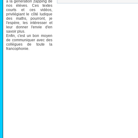
à la génération zapping de
nos élèves. Ces textes
courts et ces vidéos,
privilégiant le côté ludique
des maths, pourront, je
l'espère, les intéresser et
leur donner l'envie d'en
savoir plus.
Enfin, c'est un bon moyen
de communiquer avec des
collègues de toute la
francophonie.