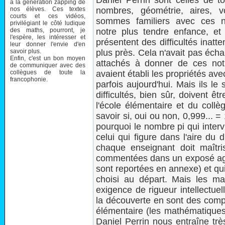
Daniel Perrin sont celles de t
à la génération zapping de
nos élèves. Ces textes
nombres, géométrie, aires, 
courts et ces vidéos,
sommes familiers avec ces n
privilégiant le côté ludique
des maths, pourront, je
notre plus tendre enfance, et 
l'espère, les intéresser et
présentent des difficultés inat
leur donner l'envie d'en
savoir plus.
plus près. Cela n'avait pas écha
Enfin, c'est un bon moyen
attachés à donner de ces noti
de communiquer avec des
collègues de toute la
avaient établi les propriétés av
francophonie.
parfois aujourd'hui. Mais ils l
difficultés, bien sûr, doivent 
l'école élémentaire et du collè
savoir si, oui ou non, 0,999... =
pourquoi le nombre pi qui interv
celui qui figure dans l'aire du
chaque enseignant doit maîtrise
commentées dans un exposé agr
sont reportées en annexe) et qui
choisi au départ. Mais les ma
exigence de rigueur intellectuell
la découverte en sont des compo
élémentaire (les mathématiques 
Daniel Perrin nous entraîne tr