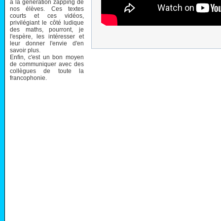
à la génération zapping de
nos élèves. Ces textes
courts et ces vidéos,
privilégiant le côté ludique
des maths, pourront, je
l'espère, les intéresser et
leur donner l'envie d'en
savoir plus.
Enfin, c'est un bon moyen
de communiquer avec des
collègues de toute la
francophonie.