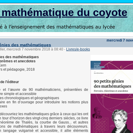
s mathématique du coyote
mercredi 7 no
génies des mathématiques
ller, mercredi 7 novembre 2018 à 08:40
-
Livres/e-books
nies des mathématiques
héorèmes et anecdotes
Kern
irs et pédagogie, 2018
de l'éditeur
e et l’œuvre de 90 mathématiciens, présentées de
e simple et accessible
es chronologiques et géographiques
ire en fin d’ouvrage pour introduire les notions plus
exes
e)découvriez les mathématiques grâce à ceux qui les ont
tour d’horizon des vingt-cinq derniers siècles, ce livre
théorème de Thalès, la courbe de Gauss... et autres
ions de mathématiques à travers leurs découvreurs.
n langage vulgarisé et accessible, il allie éléments