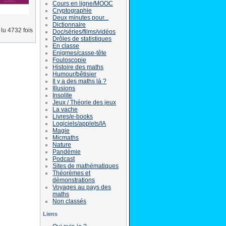
Cours en ligne/MOOC
Cryptographie
Deux minutes pour...
Dictionnaire
lu 4732 fois
Doc/séries/films/vidéos
Drôles de statistiques
En classe
Enigmes/casse-tête
Fouloscopie
Histoire des maths
Humour/bêtisier
Il y a des maths là ?
Illusions
Insolite
Jeux / Théorie des jeux
La vache
Livres/e-books
Logiciels/applets/IA
Magie
Micmaths
Nature
Pandémie
Podcast
Sites de mathématiques
Théorèmes et
démonstrations
Voyages au pays des
maths
Non classés
Liens