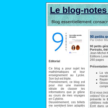
Le blog-note
90 petits 
Par Didier Mü
90 petits gé
Portraits, t
Jean-Michel 
Editions Lois
260 pages
Editorial
Présentation 
Ce blog a pour sujet les
mathématiques et leur
La vi
enseignement au Lycée.
manièr
Son but est triple.
Repèr
Premièrement, ce blog est
Glossa
pour moi une manière
compl
idéale de classer les
informations que je glâne
Et si vous (r
au cours de mes voyages
créées? En un 
en Cybérie.
présente le 
Deuxièmement, ces billets
célèbres not
me semblent bien adaptés
Écrit dans u