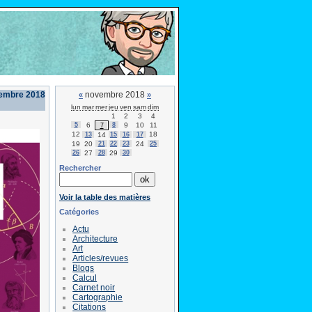
vembre 2018
novembre 2018
«
»
lun
mar
mer
jeu
ven
sam
dim
1
2
3
4
5
6
8
9
10
11
7
12
18
13
14
15
16
17
19
20
21
22
23
24
25
26
27
28
29
30
Rechercher
Voir la table des matières
Catégories
Actu
Architecture
Art
Articles/revues
Blogs
Calcul
Carnet noir
Cartographie
Citations