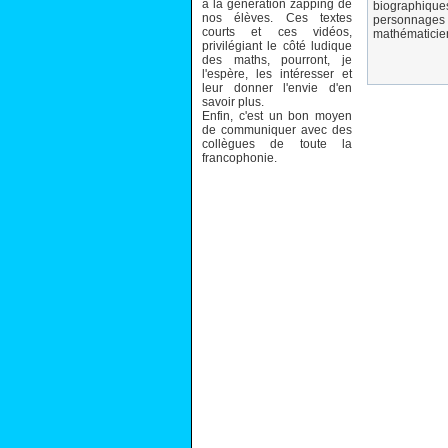
à la génération zapping de
biographiqu
nos élèves. Ces textes
personnage
courts et ces vidéos,
mathématicie
privilégiant le côté ludique
des maths, pourront, je
l'espère, les intéresser et
leur donner l'envie d'en
savoir plus.
Enfin, c'est un bon moyen
de communiquer avec des
collègues de toute la
francophonie.