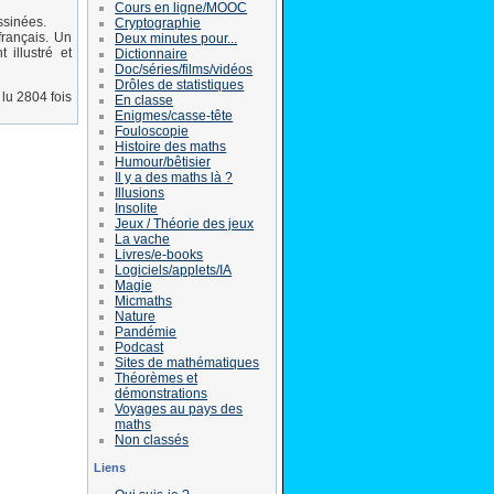
Cours en ligne/MOOC
ssinées.
Cryptographie
français. Un
Deux minutes pour...
illustré et
Dictionnaire
Doc/séries/films/vidéos
Drôles de statistiques
lu 2804 fois
En classe
Enigmes/casse-tête
Fouloscopie
Histoire des maths
Humour/bêtisier
Il y a des maths là ?
Illusions
Insolite
Jeux / Théorie des jeux
La vache
Livres/e-books
Logiciels/applets/IA
Magie
Micmaths
Nature
Pandémie
Podcast
Sites de mathématiques
Théorèmes et
démonstrations
Voyages au pays des
maths
Non classés
Liens