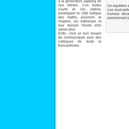
à la génération zapping de
nos élèves. Ces textes
Un équilibre 
courts et ces vidéos,
Les best-sell
privilégiant le côté ludique
humour décal
des maths, pourront, je
passionnant 
l'espère, les intéresser et
leur donner l'envie d'en
savoir plus.
Enfin, c'est un bon moyen
de communiquer avec des
collègues de toute la
francophonie.