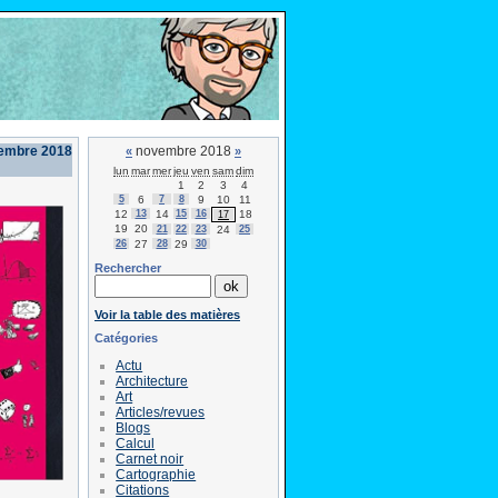
embre 2018
novembre 2018
«
»
lun
mar
mer
jeu
ven
sam
dim
1
2
3
4
5
6
7
8
9
10
11
12
13
14
15
16
18
17
19
20
21
22
23
24
25
26
27
28
29
30
Rechercher
Voir la table des matières
Catégories
Actu
Architecture
Art
Articles/revues
Blogs
Calcul
Carnet noir
Cartographie
Citations