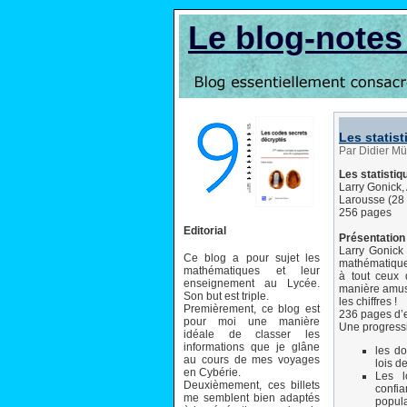
Le blog-note
Les statis
Par Didier M
Les statisti
Larry Gonick,
Larousse (28
256 pages
Editorial
Présentation 
Larry Gonick 
Ce blog a pour sujet les
mathématique e
mathématiques et leur
à tout ceux 
enseignement au Lycée.
manière amusa
Son but est triple.
les chiffres !
Premièrement, ce blog est
236 pages d’e
pour moi une manière
Une progress
idéale de classer les
informations que je glâne
les do
au cours de mes voyages
lois de
en Cybérie.
Les l
Deuxièmement, ces billets
confi
me semblent bien adaptés
popula