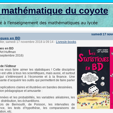
s mathématique du coyote
samedi 17 nov
tiques en BD
üller, samedi 17 novembre 2018 à 09:14
-
Livres/e-books
ques en BD
 Art Huffman
 septembre 2016)
de l'éditeur
va vous faire aimer les statistiques ! Cette discipline
st utile à tous les scientifiques, mais aussi, et surtout
qui s’intéressent à l’économie et à la finance. Une
nte d’acquérir les outils qui permettent de faire parler
xplications claires et illustrées en bandes dessinées.
ion pédagogique et amusante :
nnées et les probabilités, les variables aléatoires, les
 distribution, les échantillons.
ois de Bernouilli, de Poisson, les intervalles de
ance, les tests d’hypothèse, les comparaisons de
tion, etc.