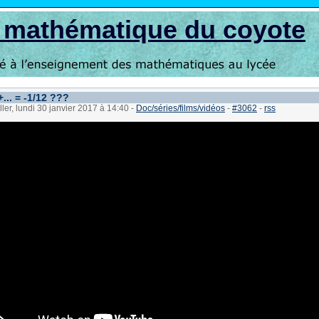
s mathématique du coyote
... = -1/12 ???
ller, lundi 30 janvier 2017 à 14:40
-
Doc/séries/films/vidéos
-
#3062
-
rss