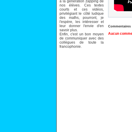
à la génération zapping de
nos élèves. Ces textes
courts et ces vidéos,
privilégiant le côté ludique
des maths, pourront, je
l'espère, les intéresser et
leur donner l'envie d'en
Commentaires
savoir plus.
Aucun comment
Enfin, c'est un bon moyen
de communiquer avec des
collègues de toute la
francophonie.