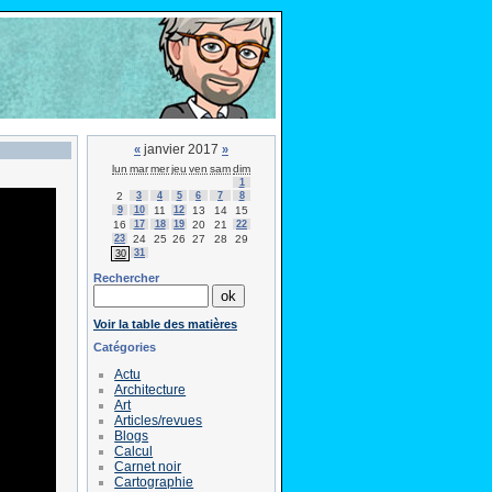
janvier 2017
«
»
lun
mar
mer
jeu
ven
sam
dim
1
2
3
4
5
6
7
8
9
10
11
12
13
14
15
16
17
18
19
20
21
22
23
24
25
26
27
28
29
31
30
Rechercher
Voir la table des matières
Catégories
Actu
Architecture
Art
Articles/revues
Blogs
Calcul
Carnet noir
Cartographie