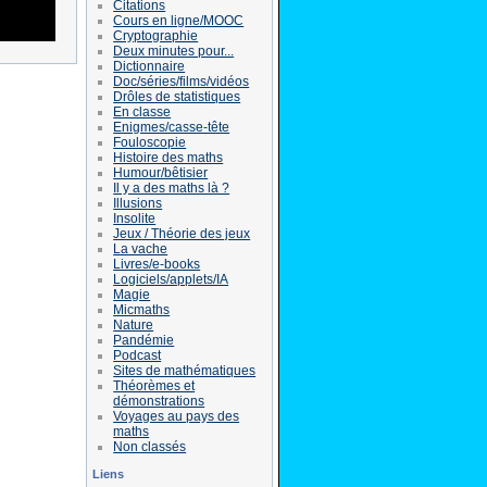
Citations
Cours en ligne/MOOC
Cryptographie
Deux minutes pour...
Dictionnaire
Doc/séries/films/vidéos
Drôles de statistiques
En classe
Enigmes/casse-tête
Fouloscopie
Histoire des maths
Humour/bêtisier
Il y a des maths là ?
Illusions
Insolite
Jeux / Théorie des jeux
La vache
Livres/e-books
Logiciels/applets/IA
Magie
Micmaths
Nature
Pandémie
Podcast
Sites de mathématiques
Théorèmes et
démonstrations
Voyages au pays des
maths
Non classés
Liens