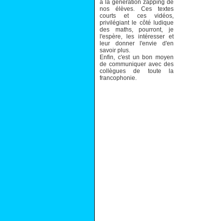
à la génération zapping de
nos élèves. Ces textes
courts et ces vidéos,
privilégiant le côté ludique
des maths, pourront, je
l'espère, les intéresser et
leur donner l'envie d'en
savoir plus.
Enfin, c'est un bon moyen
de communiquer avec des
collègues de toute la
francophonie.