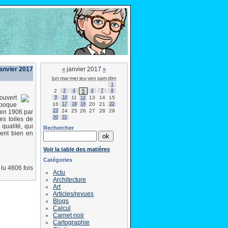
janvier 2017
janvier 2017
«
»
lun
mar
mer
jeu
ven
sam
dim
1
2
3
4
6
7
8
5
ouvert
9
10
11
13
14
15
12
16
17
18
19
20
21
22
époque
23
24
25
26
27
28
29
 en 1906 par
30
31
es toiles de
qualité, qui
Rechercher
ient bien en
Voir la table des matières
Catégories
lu 4606 fois
Actu
Architecture
Art
Articles/revues
Blogs
Calcul
Carnet noir
Cartographie