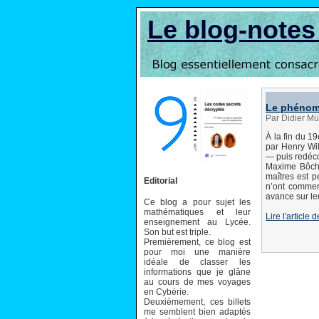
Le blog-note
Le phénom
Par Didier Mü
À la fin du 1
par Henry Wi
— puis redéc
Maxime Bôcher
maîtres est 
Editorial
n’ont commenc
avance sur le
Ce blog a pour sujet les
mathématiques et leur
Lire l'articl
enseignement au Lycée.
Son but est triple.
Premièrement, ce blog est
pour moi une manière
idéale de classer les
informations que je glâne
au cours de mes voyages
en Cybérie.
Deuxièmement, ces billets
me semblent bien adaptés