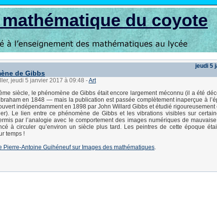
s mathématique du coyote
jeudi 5 
ène de Gibbs
ller, jeudi 5 janvier 2017 à 09:48
-
Art
9ème siècle, le phénomène de Gibbs était encore largement méconnu (il a été déc
lbraham en 1848 — mais la publication est passée complètement inaperçue à l’
ouvert indépendamment en 1898 par John Willard Gibbs et étudié rigoureusement
). Le lien entre ce phénomène de Gibbs et les vibrations visibles sur certain
permis par l’analogie avec le comportement des images numériques de mauvaise 
é à circuler qu’environ un siècle plus tard. Les peintres de cette époque éta
ur temps !
e de Pierre-Antoine Guihéneuf sur Images des mathématiques
.