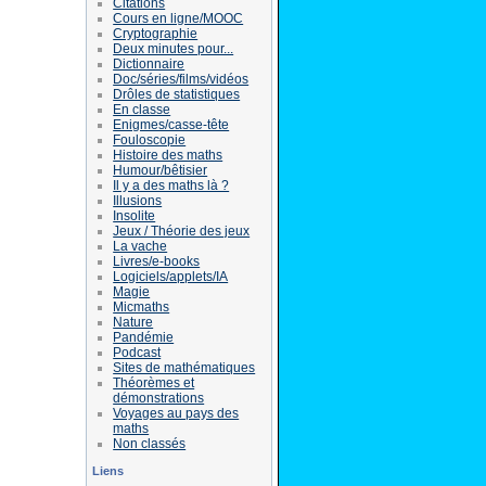
Citations
Cours en ligne/MOOC
Cryptographie
Deux minutes pour...
Dictionnaire
Doc/séries/films/vidéos
Drôles de statistiques
En classe
Enigmes/casse-tête
Fouloscopie
Histoire des maths
Humour/bêtisier
Il y a des maths là ?
Illusions
Insolite
Jeux / Théorie des jeux
La vache
Livres/e-books
Logiciels/applets/IA
Magie
Micmaths
Nature
Pandémie
Podcast
Sites de mathématiques
Théorèmes et
démonstrations
Voyages au pays des
maths
Non classés
Liens