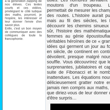
utiles. Les nombres servaient
à la génération zapping de
nos élèves. Ces textes
moutons d'un troupeau. L
courts et ces vidéos,
permettait de mesurer les champ
privilégiant le côté ludique
des maths, pourront, je
des routes. L'histoire aurait p
l'espère, les intéresser et
mais au fil des siècles, le
leur donner l'envie d'en
savoir plus.
découvrir les chemins sinueux 
Enfin, c'est un bon moyen
sûr, l'histoire des mathémati
de communiquer avec des
collègues de toute la
femmes au génie époustoufla
francophonie.
véritables héroïnes de ce « gra
idées qui germent un jour au f
en siècle, de continent en conti
dévoilent, presque malgré nou
souffle. Vous découvrirez que l
surprenantes, jubilatoires et c
suite de Fibonacci et le nomb
inattendues. Les équations nous 
délicieusement gratter notre 
jamais rien compris aux maths, 
que diriez-vous de leur donner
d'être surpris…