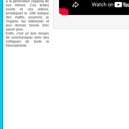
à la génération zapping de
nos élèves. Ces textes
courts et ces vidéos,
privilégiant le côté ludique
des maths, pourront, je
l'espère, les intéresser et
leur donner l'envie d'en
savoir plus.
Enfin, c'est un bon moyen
de communiquer avec des
collègues de toute la
francophonie.