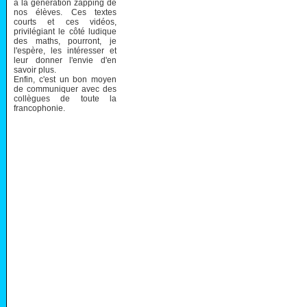
à la génération zapping de
nos élèves. Ces textes
courts et ces vidéos,
privilégiant le côté ludique
des maths, pourront, je
l'espère, les intéresser et
leur donner l'envie d'en
savoir plus.
Enfin, c'est un bon moyen
de communiquer avec des
collègues de toute la
francophonie.