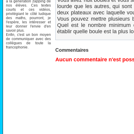
Vous avez huit boules et vous s
à la génération zapping de
nos élèves. Ces textes
lourde que les autres, qui son
courts et ces vidéos,
deux plateaux avec laquelle vo
privilégiant le côté ludique
des maths, pourront, je
Vous pouvez mettre plusieurs 
l'espère, les intéresser et
Quel est le nombre minimum 
leur donner l'envie d'en
savoir plus.
établir quelle boule est la plus
Enfin, c'est un bon moyen
de communiquer avec des
collègues de toute la
francophonie.
Commentaires
Aucun commentaire n'est possi