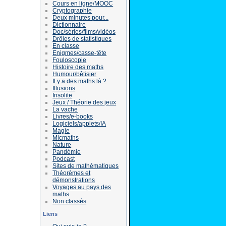
Cours en ligne/MOOC
Cryptographie
Deux minutes pour...
Dictionnaire
Doc/séries/films/vidéos
Drôles de statistiques
En classe
Enigmes/casse-tête
Fouloscopie
Histoire des maths
Humour/bêtisier
Il y a des maths là ?
Illusions
Insolite
Jeux / Théorie des jeux
La vache
Livres/e-books
Logiciels/applets/IA
Magie
Micmaths
Nature
Pandémie
Podcast
Sites de mathématiques
Théorèmes et
démonstrations
Voyages au pays des
maths
Non classés
Liens