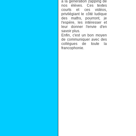
à la génération zapping de
nos élèves. Ces textes
courts et ces vidéos,
privilégiant le côté ludique
des maths, pourront, je
l'espère, les intéresser et
leur donner l'envie d'en
savoir plus.
Enfin, c'est un bon moyen
de communiquer avec des
collègues de toute la
francophonie.