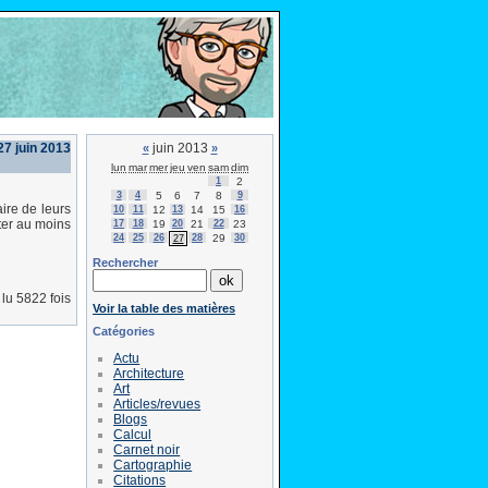
27 juin 2013
juin 2013
«
»
lun
mar
mer
jeu
ven
sam
dim
1
2
3
4
5
6
7
8
9
ire de leurs
10
11
12
13
14
15
16
ter au moins
17
18
19
20
21
22
23
24
25
26
28
29
30
27
Rechercher
lu 5822 fois
Voir la table des matières
Catégories
Actu
Architecture
Art
Articles/revues
Blogs
Calcul
Carnet noir
Cartographie
Citations