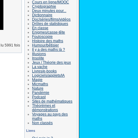
Cours en ligne/MOOC
Cryptographie
Deux minutes pour...
Dictionnaire
Doc/séries/films/vidéos
Drôles de statistiques
En classe
Enigmes/casse-tête
Fouloscopie
Histoire des maths
Humour/bêtisier
lu 5991 fois
Il y a des maths là ?
Illusions
Insolite
Jeux / Théorie des jeux
La vache
Livres/e-books
Logiciels/applets/IA
Magie
Micmaths
Nature
Pandémie
Podcast
Sites de mathématiques
Théorèmes et
démonstrations
Voyages au pays des
maths
Non classés
Liens