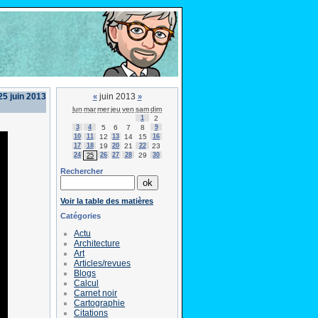
25 juin 2013
juin 2013
«
»
lun
mar
mer
jeu
ven
sam
dim
1
2
3
4
5
6
7
8
9
10
11
12
13
14
15
16
17
18
19
20
21
22
23
24
26
27
28
29
30
25
Rechercher
Voir la table des matières
Catégories
Actu
Architecture
Art
Articles/revues
Blogs
Calcul
Carnet noir
Cartographie
Citations