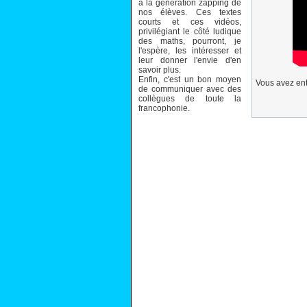
à la génération zapping de
nos élèves. Ces textes
courts et ces vidéos,
privilégiant le côté ludique
des maths, pourront, je
l'espère, les intéresser et
leur donner l'envie d'en
savoir plus.
Enfin, c'est un bon moyen
Vous avez ent
de communiquer avec des
collègues de toute la
francophonie.