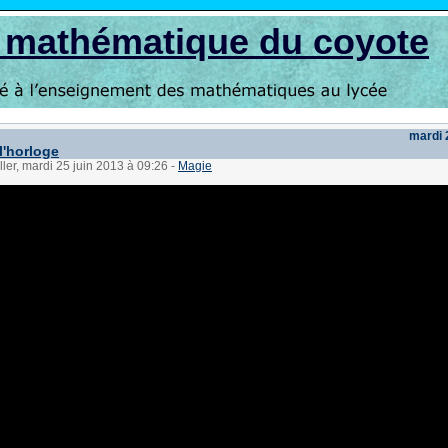
s mathématique du coyote
mardi 
l'horloge
ller, mardi 25 juin 2013 à 09:26
-
Magie