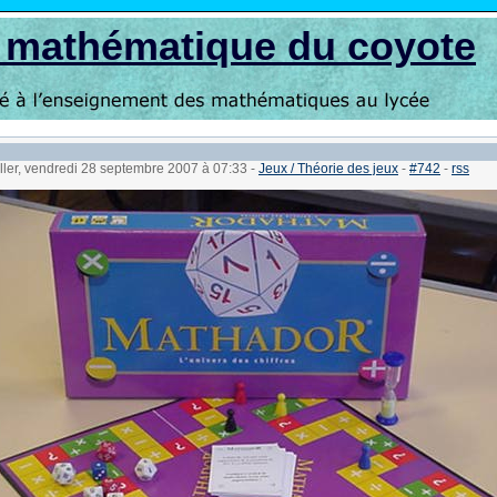
s mathématique du coyote
ller, vendredi 28 septembre 2007 à 07:33
-
Jeux / Théorie des jeux
-
#742
-
rss