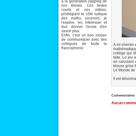
à la génération zapping de
nos élèves. Ces textes
courts et ces vidéos,
privilégiant le côté ludique
des maths, pourront, je
l'espère, les intéresser et
leur donner l'envie d'en
savoir plus.
Enfin, c'est un bon moyen
de communiquer avec des
collègues de toute la
A mi-chemin e
francophonie.
mathématiques
collège qui r
faite. Le jeu
en calculant 
blouse grise 
Le Monde de 
Il est désorma
Commentaires
Aucun comment