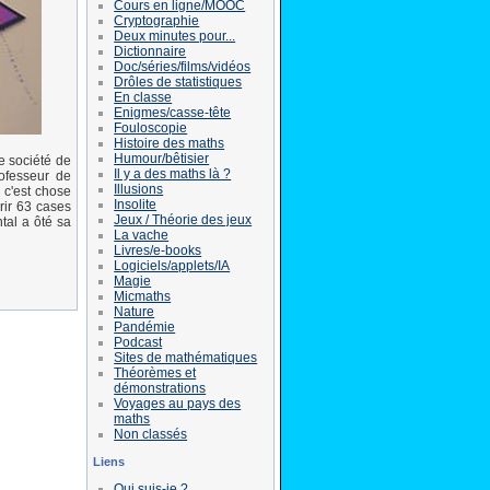
Cours en ligne/MOOC
Cryptographie
Deux minutes pour...
Dictionnaire
Doc/séries/films/vidéos
Drôles de statistiques
En classe
Enigmes/casse-tête
Fouloscopie
Histoire des maths
Humour/bêtisier
e société de
Il y a des maths là ?
rofesseur de
Illusions
 c'est chose
Insolite
rir 63 cases
Jeux / Théorie des jeux
tal a ôté sa
La vache
Livres/e-books
Logiciels/applets/IA
Magie
Micmaths
Nature
Pandémie
Podcast
Sites de mathématiques
Théorèmes et
démonstrations
Voyages au pays des
maths
Non classés
Liens
Qui suis-je ?