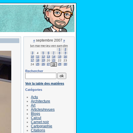
septembre 2007
«
»
lun
mar
mer
jeu
ven
sam
dim
1
2
3
4
5
6
7
8
9
10
11
12
13
14
15
16
17
18
19
20
21
22
23
24
25
26
27
29
30
28
Rechercher
Voir la table des matières
Catégories
Actu
Architecture
Art
Articles/revues
Blogs
Calcul
Carnet noir
Cartographie
Citations