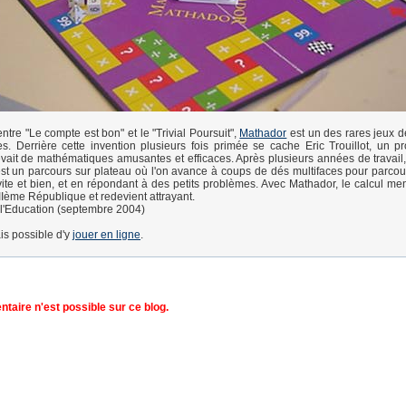
ntre "Le compte est bon" et le "Trivial Poursuit",
Mathador
est un des rares jeux d
. Derrière cette invention plusieurs fois primée se cache Eric Trouillot, un p
êvait de mathématiques amusantes et efficaces. Après plusieurs années de travail,
 est un parcours sur plateau où l'on avance à coups de dés multifaces pour parcou
vite et bien, et en répondant à des petits problèmes. Avec Mathador, le calcul men
IIIème République et redevient attrayant.
l'Education (septembre 2004)
is possible d'y
jouer en ligne
.
aire n'est possible sur ce blog.