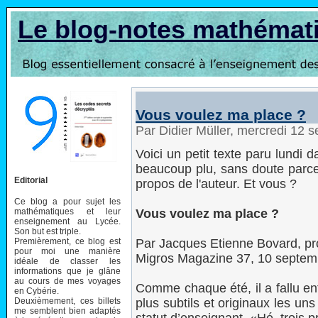
Le blog-notes mathémat
Vous voulez ma place ?
Par Didier Müller, mercredi 12
Voici un petit texte paru lundi d
beaucoup plu, sans doute parce 
Editorial
propos de l'auteur. Et vous ?
Ce blog a pour sujet les
mathématiques et leur
Vous voulez ma place ?
enseignement au Lycée.
Son but est triple.
Premièrement, ce blog est
Par Jacques Etienne Bovard, pro
pour moi une manière
Migros Magazine 37, 10 septem
idéale de classer les
informations que je glâne
au cours de mes voyages
Comme chaque été, il a fallu en
en Cybérie.
Deuxièmement, ces billets
plus subtils et originaux les u
me semblent bien adaptés