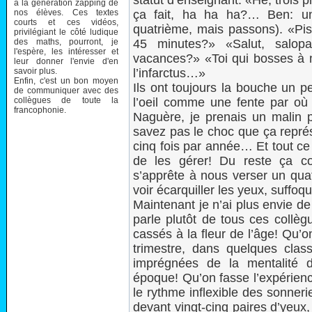
statut d’enseignant. «Hé, trois 
à la génération zapping de
nos élèves. Ces textes
ça fait, ha ha ha?… Ben: un
courts et ces vidéos,
quatrième, mais passons). «Pis 
privilégiant le côté ludique
des maths, pourront, je
45 minutes?» «Salut, salopa
l'espère, les intéresser et
vacances?» «Toi qui bosses à 
leur donner l'envie d'en
savoir plus.
l’infarctus…»
Enfin, c'est un bon moyen
Ils ont toujours la bouche un pe
de communiquer avec des
collègues de toute la
l’oeil comme une fente par où su
francophonie.
Naguère, je prenais un malin p
savez pas le choc que ça représ
cinq fois par année… Et tout ce 
de les gérer! Du reste ça coû
s’apprête à nous verser un quat
voir écarquiller les yeux, suff
Maintenant je n’ai plus envie de
parle plutôt de tous ces collèg
cassés à la fleur de l’âge! Qu’
trimestre, dans quelques class
imprégnées de la mentalité d
époque! Qu’on fasse l’expérienc
le rythme inflexible des sonner
devant vingt-cinq paires d’yeux