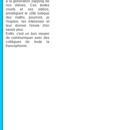
à la génération zapping de
nos élèves. Ces textes
courts et ces vidéos,
privilégiant le côté ludique
des maths, pourront, je
l'espère, les intéresser et
leur donner l'envie d'en
savoir plus.
Enfin, c'est un bon moyen
de communiquer avec des
collègues de toute la
francophonie.