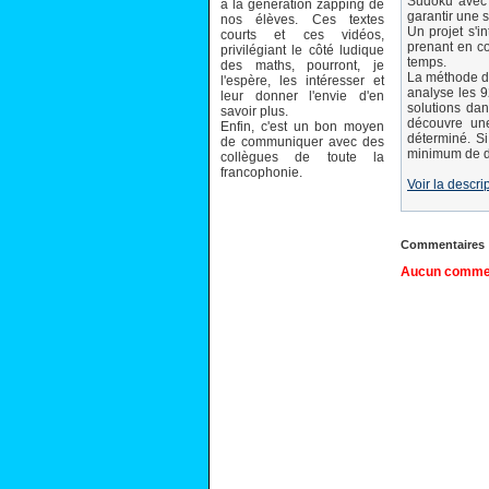
Sudoku avec 
à la génération zapping de
garantir une s
nos élèves. Ces textes
Un projet s'i
courts et ces vidéos,
prenant en co
privilégiant le côté ludique
temps.
des maths, pourront, je
La méthode de 
l'espère, les intéresser et
analyse les 9
leur donner l'envie d'en
solutions dan
savoir plus.
découvre une
Enfin, c'est un bon moyen
déterminé. S
de communiquer avec des
minimum de dé
collègues de toute la
francophonie.
Voir la descri
Commentaires
Aucun comment