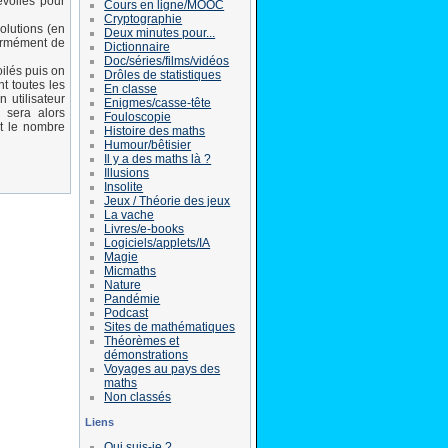
évoilés pour
Cours en ligne/MOOC
Cryptographie
olutions (en
Deux minutes pour...
normément de
Dictionnaire
Doc/séries/films/vidéos
oilés puis on
Drôles de statistiques
t toutes les
En classe
n utilisateur
Enigmes/casse-tête
 sera alors
Fouloscopie
st le nombre
Histoire des maths
Humour/bêtisier
Il y a des maths là ?
Illusions
Insolite
Jeux / Théorie des jeux
La vache
Livres/e-books
Logiciels/applets/IA
Magie
Micmaths
Nature
Pandémie
Podcast
Sites de mathématiques
Théorèmes et
démonstrations
Voyages au pays des
maths
Non classés
Liens
Qui suis-je ?