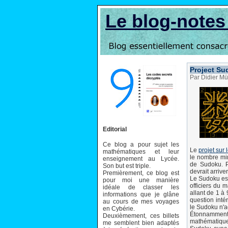
Le blog-note
Project Su
Par Didier Mü
Editorial
Ce blog a pour sujet les
Le
projet sur
mathématiques et leur
le nombre min
enseignement au Lycée.
de Sudoku. Po
Son but est triple.
devrait arrive
Premièrement, ce blog est
Le Sudoku est
pour moi une manière
officiers du 
idéale de classer les
allant de 1 à 
informations que je glâne
question inté
au cours de mes voyages
le Sudoku n'a
en Cybérie.
Étonnamment
Deuxièmement, ces billets
mathématique.
me semblent bien adaptés