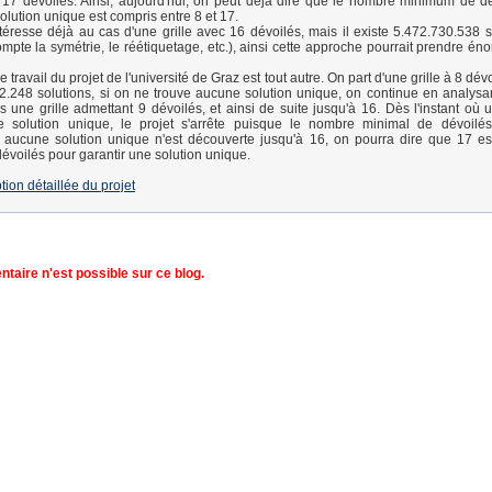
17 dévoilés. Ainsi, aujourd'hui, on peut déjà dire que le nombre minimum de d
olution unique est compris entre 8 et 17.
ntéresse déjà au cas d'une grille avec 16 dévoilés, mais il existe 5.472.730.538 s
mpte la symétrie, le réétiquetage, etc.), ainsi cette approche pourrait prendre é
travail du projet de l'université de Graz est tout autre. On part d'une grille à 8 dév
2.248 solutions, si on ne trouve aucune solution unique, on continue en analysan
s une grille admettant 9 dévoilés, et ainsi de suite jusqu'à 16. Dès l'instant où u
 solution unique, le projet s'arrête puisque le nombre minimal de dévoilés
i aucune solution unique n'est découverte jusqu'à 16, on pourra dire que 17 e
voilés pour garantir une solution unique.
ption détaillée du projet
aire n'est possible sur ce blog.