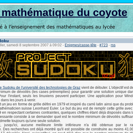
s mathématique du coyote
doku
ller, samedi 8 septembre 2007 à 09:02
-
Enigmes/casse-tête
-
#723
-
rss
 le Sudoku de l'université des technologies de Graz
vient de débuter. L'objectif est 
imum de dévoilés (les cases préremplies) pour garantir une solution unique dan
ur l'instant, seuls les linuxiens peuvent participer. Une application pour Wi
r dans les jours à venir.
 un jeu en forme de grille défini en 1979 et inspiré du carré latin ainsi que du pr
mathématicien suisse Leonhard Euler. Le but du jeu est de remplir cette grille avec
9 en respectant certaines contraintes, quelques chiffres étant déjà disposés dans l
ressante consiste à se demander quel est le nombre minimum de dévoilés suffisa
dmette toujours qu'une seule solution.
, jusqu'ici, aucune meilleure limite inférieure n'a été obtenue par le r
 Des recherches ont déjà montré qu'il est possible de construire au moins 41.00