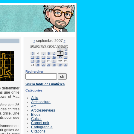
septembre 2007
«
»
lun
mar
mer
jeu
ven
sam
dim
1
2
3
4
5
6
7
9
8
10
11
12
13
14
16
15
17
18
19
20
21
22
23
24
25
26
27
28
29
30
Rechercher
Voir la table des matières
de déterminer
Catégories
s une grille
ndows et Mac
Actu
Architecture
oblème des 36
Art
 des chiffres
Articles/revues
a grille. Une
Blogs
nts pour que
Calcul
Carnet noir
aisonnement
Cartographie
0 grilles de
Citations