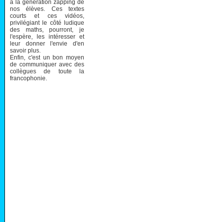
à la génération zapping de
nos élèves. Ces textes
courts et ces vidéos,
privilégiant le côté ludique
des maths, pourront, je
l'espère, les intéresser et
leur donner l'envie d'en
savoir plus.
Enfin, c'est un bon moyen
de communiquer avec des
collègues de toute la
francophonie.