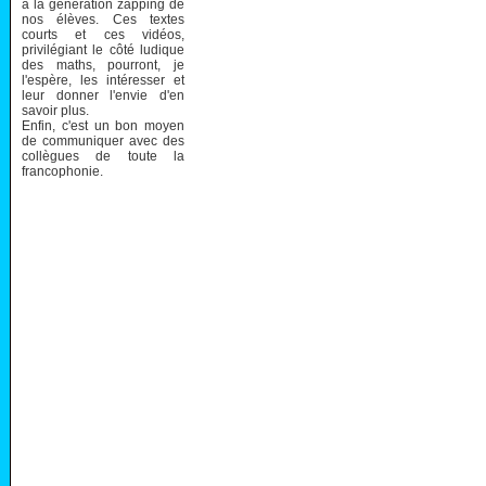
à la génération zapping de
nos élèves. Ces textes
courts et ces vidéos,
privilégiant le côté ludique
des maths, pourront, je
l'espère, les intéresser et
leur donner l'envie d'en
savoir plus.
Enfin, c'est un bon moyen
de communiquer avec des
collègues de toute la
francophonie.