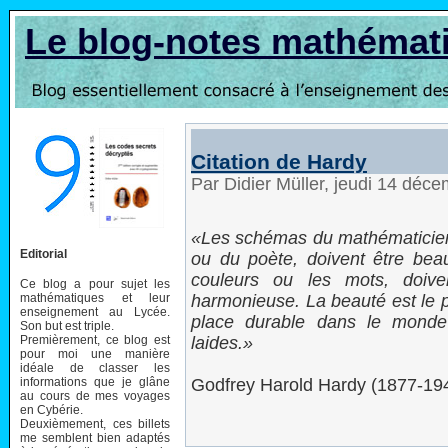
Le blog-notes mathémat
Citation de Hardy
Par Didier Müller, jeudi 14 déc
Les schémas du mathématicie
Editorial
ou du poète, doivent être bea
couleurs ou les mots, doive
Ce blog a pour sujet les
mathématiques et leur
harmonieuse. La beauté est le pr
enseignement au Lycée.
place durable dans le monde
Son but est triple.
Premièrement, ce blog est
laides.
pour moi une manière
idéale de classer les
informations que je glâne
Godfrey Harold Hardy (1877-19
au cours de mes voyages
en Cybérie.
Deuxièmement, ces billets
me semblent bien adaptés