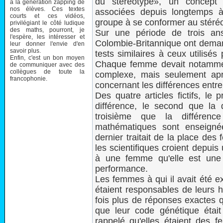
du stéréotype», un concept 
à la génération zapping de
nos élèves. Ces textes
associées depuis longtemps 
courts et ces vidéos,
groupe à se conformer au stéré
privilégiant le côté ludique
des maths, pourront, je
Sur une période de trois ans
l'espère, les intéresser et
Colombie-Britannique ont dema
leur donner l'envie d'en
savoir plus.
tests similaires à ceux utilisé
Enfin, c'est un bon moyen
Chaque femme devait notamme
de communiquer avec des
collègues de toute la
complexe, mais seulement aprè
francophonie.
concernant les différences entr
Des quatre articles fictifs, le p
différence, le second que la d
troisième que la différen
mathématiques sont enseigné
dernier traitait de la place de
les scientifiques croient depui
à une femme qu'elle est une
performance.
Les femmes à qui il avait été e
étaient responsables de leurs 
fois plus de réponses exactes q
que leur code génétique étai
rappelé qu'elles étaient des 