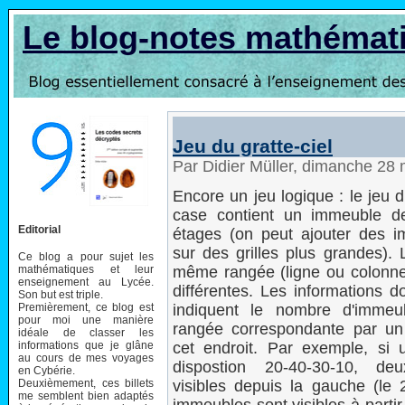
Le blog-notes mathémat
Jeu du gratte-ciel
Par Didier Müller, dimanche 28
Encore un jeu logique : le jeu 
case contient un immeuble d
Editorial
étages (on peut ajouter des 
sur des grilles plus grandes).
Ce blog a pour sujet les
mathématiques et leur
même rangée (ligne ou colonne)
enseignement au Lycée.
différentes. Les informations 
Son but est triple.
Premièrement, ce blog est
indiquent le nombre d'immeub
pour moi une manière
rangée correspondante par un
idéale de classer les
informations que je glâne
cet endroit. Par exemple, si u
au cours de mes voyages
dispostion 20-40-30-10, d
en Cybérie.
Deuxièmement, ces billets
visibles depuis la gauche (le 2
me semblent bien adaptés