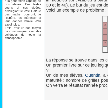
immeubles sont visibles à partir 
à la génération zapping de
nos élèves. Ces textes
30 et le 40). Le but du jeu est de 
courts et ces vidéos,
Voici un exemple de problème :
privilégiant le côté ludique
des maths, pourront, je
l'espère, les intéresser et
leur donner l'envie d'en
savoir plus.
3
Enfin, c'est un bon moyen
de communiquer avec des
collègues de toute la
francophonie.
2
La réponse se trouve dans les c
Un premier livre sur ce jeu logiq
?
Un de mes élèves,
Quentin
, a
maturité : nombre de grilles poss
On verra le résultat l'année pro