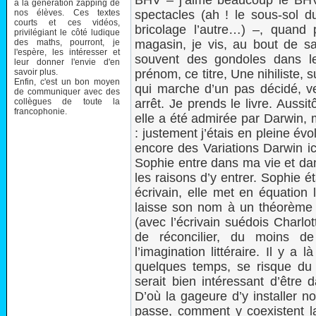
BHV – j’aime beaucoup le BHV
à la génération zapping de
nos élèves. Ces textes
spectacles (ah ! le sous-sol du 
courts et ces vidéos,
bricolage l’autre…) –, quand
privilégiant le côté ludique
des maths, pourront, je
magasin, je vis, au bout de sa
l'espère, les intéresser et
souvent des gondoles dans le
leur donner l'envie d'en
savoir plus.
prénom, ce titre, Une nihiliste, 
Enfin, c'est un bon moyen
qui marche d’un pas décidé, v
de communiquer avec des
collègues de toute la
arrêt. Je prends le livre. Auss
francophonie.
elle a été admirée par Darwin, 
: justement j’étais en pleine évo
encore des Variations Darwin ic
Sophie entre dans ma vie et dan
les raisons d’y entrer. Sophie 
écrivain, elle met en équation 
laisse son nom à un théorème
(avec l’écrivain suédois Charlott
de réconcilier, du moins de 
l’imagination littéraire. Il y a 
quelques temps, se risque du 
serait bien intéressant d’être
D’où la gageure d’y installer n
passe, comment y coexistent l