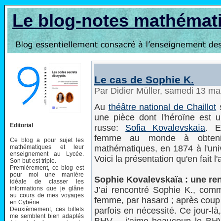
Le blog-notes mathémat
Le cas de Sophie K.
Par Didier Müller, samedi 13 m
Au
théâtre national de Chaillot
s
une pièce dont l'héroïne est 
Editorial
russe:
Sofia Kovalevskaïa
. E
femme au monde à obteni
Ce blog a pour sujet les
mathématiques et leur
mathématiques, en 1874 à l'univ
enseignement au Lycée.
Voici la présentation qu'en fait l'
Son but est triple.
Premièrement, ce blog est
pour moi une manière
Sophie Kovalevskaïa : une re
idéale de classer les
informations que je glâne
J’ai rencontré Sophie K., com
au cours de mes voyages
femme, par hasard ; après coup
en Cybérie.
Deuxièmement, ces billets
parfois en nécessité. Ce jour-l
me semblent bien adaptés