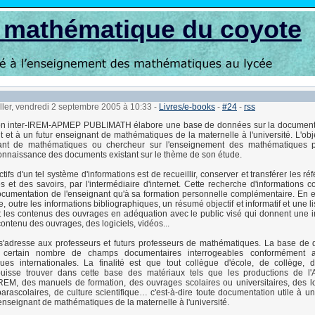
s mathématique du coyote
ller, vendredi 2 septembre 2005 à 10:33
-
Livres/e-books
-
#24
-
rss
n inter-IREM-APMEP PUBLIMATH élabore une base de données sur la documentat
 et à un futur enseignant de mathématiques de la maternelle à l'université. L'obje
ant de mathématiques ou chercheur sur l'enseignement des mathématiques p
nnaissance des documents existant sur le thème de son étude.
tifs d'un tel système d'informations est de recueillir, conserver et transférer les r
 et des savoirs, par l'intermédiaire d'internet. Cette recherche d'informations co
ocumentation de l'enseignant qu'à sa formation personnelle complémentaire. En e
, outre les informations bibliographiques, un résumé objectif et informatif et une l
t les contenus des ouvrages en adéquation avec le public visé qui donnent une
ontenu des ouvrages, des logiciels, vidéos...
adresse aux professeurs et futurs professeurs de mathématiques. La base de d
certain nombre de champs documentaires interrogeables conformément 
ques internationales. La finalité est que tout collègue d'école, de collège,
 puisse trouver dans cette base des matériaux tels que les productions de l
REM, des manuels de formation, des ouvrages scolaires ou universitaires, des lo
parascolaires, de culture scientifique… c'est-à-dire toute documentation utile à u
 enseignant de mathématiques de la maternelle à l'université.