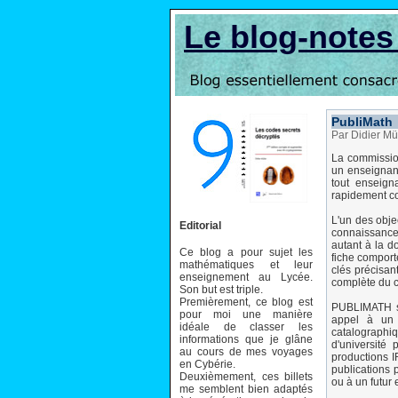
Le blog-note
PubliMath
Par Didier Mü
La commissio
un enseignant
tout enseign
rapidement co
L'un des objec
Editorial
connaissances
autant à la d
Ce blog a pour sujet les
fiche comporte
mathématiques et leur
clés précisan
enseignement au Lycée.
complète du c
Son but est triple.
Premièrement, ce blog est
PUBLIMATH s'
pour moi une manière
appel à un 
idéale de classer les
catalographi
informations que je glâne
d'université
au cours de mes voyages
productions I
en Cybérie.
publications 
Deuxièmement, ces billets
ou à un futur
me semblent bien adaptés