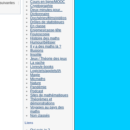
Cours en ligne/MOOC
uivantes :
Cryptographie
Deux minutes pour...
Dictionnaire
Doc/séries/films/vidéos
Drôles de statistiques
En classe
Enigmes/casse-tête
Fouloscopie
Histoire des maths
Humour/bêtisier
Il y a des maths là ?
Illusions
Insolite
Jeux / Théorie des jeux
La vache
Livres/e-books
Logiciels/applets/IA
Magie
Micmaths
Nature
Pandémie
Podcast
Sites de mathématiques
Théorèmes et
démonstrations
Voyages au pays des
maths
Non classés
Liens
Qui suis-je ?