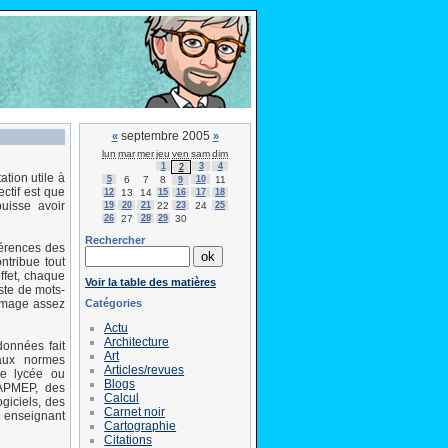
septembre 2005
«
»
lun
mar
mer
jeu
ven
sam
dim
1
3
4
2
ion utile à
5
6
7
8
10
11
9
ctif est que
12
13
14
15
16
17
18
uisse avoir
19
20
21
22
23
24
25
26
27
28
29
30
Rechercher
éférences des
ntribue tout
ffet, chaque
Voir la table des matières
iste de mots-
Catégories
 image assez
Actu
Architecture
onnées fait
Art
aux normes
Articles/revues
 de lycée ou
Blogs
'APMEP, des
Calcul
giciels, des
Carnet noir
n enseignant
Cartographie
Citations