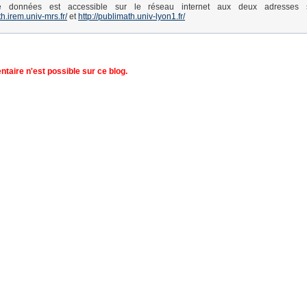
 données est accessible sur le réseau internet aux deux adresses s
th.irem.univ-mrs.fr/
et
http://publimath.univ-lyon1.fr/
aire n'est possible sur ce blog.