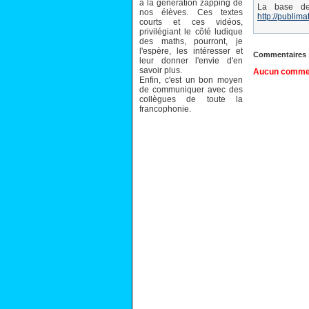
à la génération zapping de
La base de
nos élèves. Ces textes
http://publima
courts et ces vidéos,
privilégiant le côté ludique
des maths, pourront, je
l'espère, les intéresser et
Commentaires
leur donner l'envie d'en
savoir plus.
Aucun comment
Enfin, c'est un bon moyen
de communiquer avec des
collègues de toute la
francophonie.