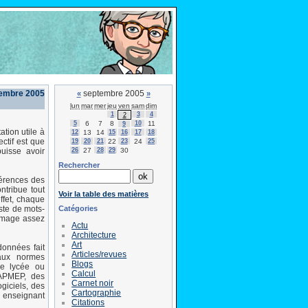
tembre 2005
septembre 2005
«
»
lun
mar
mer
jeu
ven
sam
dim
1
3
4
2
5
6
7
8
10
11
9
ion utile à
12
13
14
15
16
17
18
ctif est que
19
20
21
22
23
24
25
26
27
28
29
30
uisse avoir
Rechercher
éférences des
ntribue tout
Voir la table des matières
ffet, chaque
Catégories
iste de mots-
 image assez
Actu
Architecture
Art
onnées fait
Articles/revues
aux normes
Blogs
 de lycée ou
Calcul
'APMEP, des
Carnet noir
giciels, des
Cartographie
n enseignant
Citations