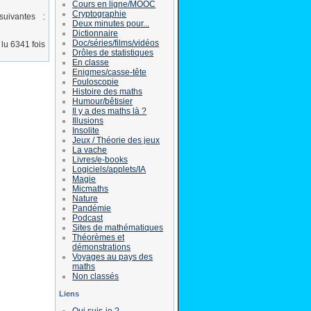
Cours en ligne/MOOC
Cryptographie
uivantes :
Deux minutes pour...
Dictionnaire
Doc/séries/films/vidéos
lu 6341 fois
Drôles de statistiques
En classe
Enigmes/casse-tête
Fouloscopie
Histoire des maths
Humour/bêtisier
Il y a des maths là ?
Illusions
Insolite
Jeux / Théorie des jeux
La vache
Livres/e-books
Logiciels/applets/IA
Magie
Micmaths
Nature
Pandémie
Podcast
Sites de mathématiques
Théorèmes et
démonstrations
Voyages au pays des
maths
Non classés
Liens
Qui suis-je ?