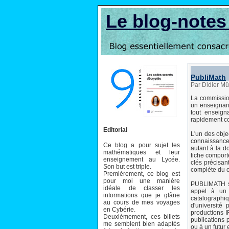
Le blog-note
PubliMath
Par Didier Mü
La commissio
un enseignant
tout enseign
rapidement co
Editorial
L'un des objec
connaissances
Ce blog a pour sujet les
autant à la d
mathématiques et leur
fiche comporte
enseignement au Lycée.
clés précisan
Son but est triple.
complète du c
Premièrement, ce blog est
pour moi une manière
PUBLIMATH s'
idéale de classer les
appel à un 
informations que je glâne
catalographi
au cours de mes voyages
d'université
en Cybérie.
productions I
Deuxièmement, ces billets
publications 
me semblent bien adaptés
ou à un futur