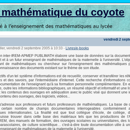
s mathématique du coyote
vendredi 2 sep
ller, vendredi 2 septembre 2005 à 10:33
-
Livres/e-books
n inter-IREM-APMEP PUBLIMATH élabore une base de données sur la documentat
 et à un futur enseignant de mathématiques de la maternelle à l'université. L'obje
ant de mathématiques ou chercheur sur l'enseignement des mathématiques p
nnaissance des documents existant sur le thème de son étude.
tifs d'un tel système d'informations est de recueillir, conserver et transférer les r
 et des savoirs, par l'intermédiaire d'internet. Cette recherche d'informations co
ocumentation de l'enseignant qu'à sa formation personnelle complémentaire. En e
, outre les informations bibliographiques, un résumé objectif et informatif et une l
t les contenus des ouvrages en adéquation avec le public visé qui donnent une
ontenu des ouvrages, des logiciels, vidéos...
adresse aux professeurs et futurs professeurs de mathématiques. La base de d
certain nombre de champs documentaires interrogeables conformément 
ques internationales. La finalité est que tout collègue d'école, de collège,
 puisse trouver dans cette base des matériaux tels que les productions de l
REM, des manuels de formation, des ouvrages scolaires ou universitaires, des lo
parascolaires, de culture scientifique… c'est-à-dire toute documentation utile à u
 enseignant de mathématiques de la maternelle à l'université.