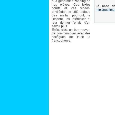
à la génération zapping de
nos élèves. Ces textes
La base de
courts et ces vidéos,
http://publima
privilégiant le côté ludique
des maths, pourront, je
l'espère, les intéresser et
leur donner l'envie d'en
savoir plus.
Enfin, c'est un bon moyen
de communiquer avec des
collègues de toute la
francophonie.