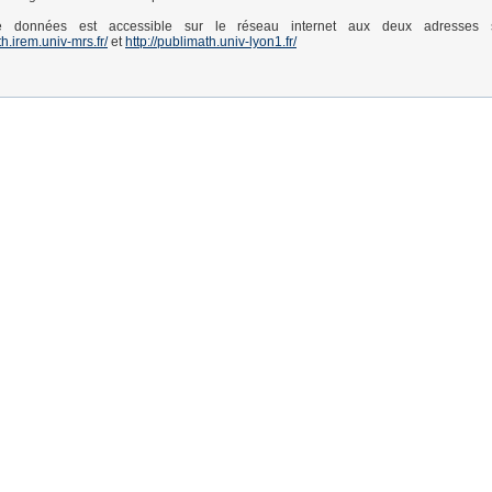
 données est accessible sur le réseau internet aux deux adresses s
th.irem.univ-mrs.fr/
et
http://publimath.univ-lyon1.fr/