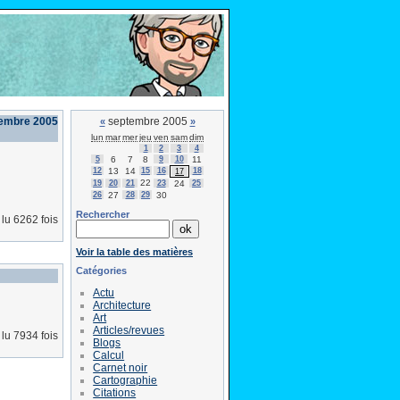
tembre 2005
septembre 2005
«
»
lun
mar
mer
jeu
ven
sam
dim
1
2
3
4
5
6
7
8
9
10
11
12
13
14
15
16
18
17
22
19
20
21
23
24
25
26
27
28
29
30
Rechercher
lu 6262 fois
Voir la table des matières
Catégories
Actu
Architecture
Art
Articles/revues
lu 7934 fois
Blogs
Calcul
Carnet noir
Cartographie
Citations