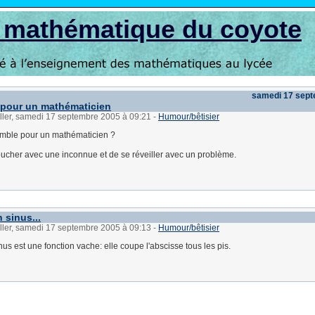
s mathématique du coyote
samedi 17 sep
 pour un mathématicien
ller, samedi 17 septembre 2005 à 09:21
-
Humour/bêtisier
omble pour un mathématicien ?
oucher avec une inconnue et de se réveiller avec un problème.
 sinus...
ller, samedi 17 septembre 2005 à 09:13
-
Humour/bêtisier
nus est une fonction vache: elle coupe l'abscisse tous les pis.