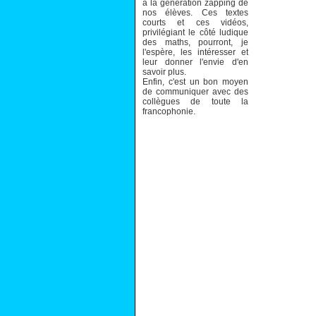
à la génération zapping de
nos élèves. Ces textes
courts et ces vidéos,
privilégiant le côté ludique
des maths, pourront, je
l'espère, les intéresser et
leur donner l'envie d'en
savoir plus.
Enfin, c'est un bon moyen
de communiquer avec des
collègues de toute la
francophonie.