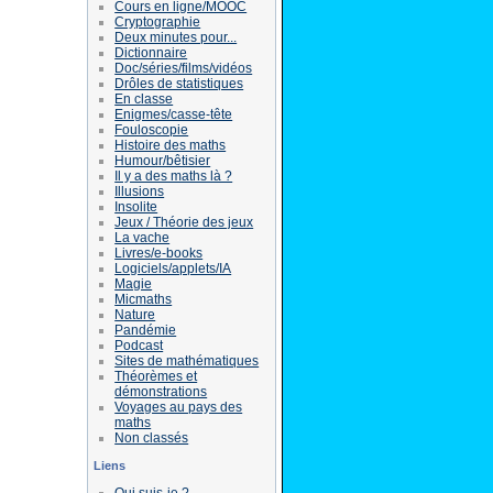
Cours en ligne/MOOC
Cryptographie
Deux minutes pour...
Dictionnaire
Doc/séries/films/vidéos
Drôles de statistiques
En classe
Enigmes/casse-tête
Fouloscopie
Histoire des maths
Humour/bêtisier
Il y a des maths là ?
Illusions
Insolite
Jeux / Théorie des jeux
La vache
Livres/e-books
Logiciels/applets/IA
Magie
Micmaths
Nature
Pandémie
Podcast
Sites de mathématiques
Théorèmes et
démonstrations
Voyages au pays des
maths
Non classés
Liens
Qui suis-je ?