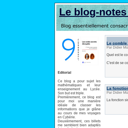
Le blog-note
Le comble
Par Didier Mü
Quel est le c
C'est de se c
Editorial
Ce blog a pour sujet les
mathématiques et leur
La fonction
enseignement au Lycée.
Par Didier Mü
Son but est triple.
Premièrement, ce blog est
La fonction si
pour moi une manière
idéale de classer les
informations que je glâne
au cours de mes voyages
en Cybérie.
Deuxièmement, ces billets
me semblent bien adaptés