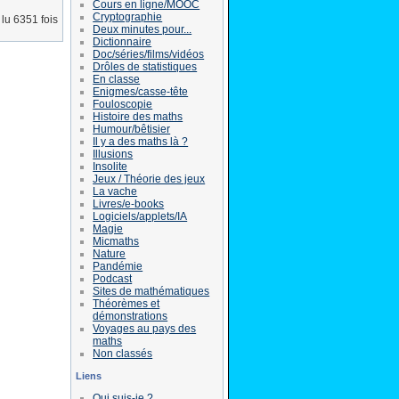
Cours en ligne/MOOC
Cryptographie
lu 6351 fois
Deux minutes pour...
Dictionnaire
Doc/séries/films/vidéos
Drôles de statistiques
En classe
Enigmes/casse-tête
Fouloscopie
Histoire des maths
Humour/bêtisier
Il y a des maths là ?
Illusions
Insolite
Jeux / Théorie des jeux
La vache
Livres/e-books
Logiciels/applets/IA
Magie
Micmaths
Nature
Pandémie
Podcast
Sites de mathématiques
Théorèmes et
démonstrations
Voyages au pays des
maths
Non classés
Liens
Qui suis-je ?