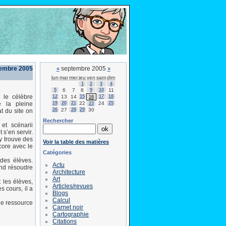
tembre 2005
septembre 2005
«
»
lun
mar
mer
jeu
ven
sam
dim
1
2
3
4
5
6
7
8
9
10
11
 le célèbre
12
13
14
15
17
18
16
19
20
21
22
24
25
e la pleine
23
26
27
28
29
30
t du site on
.
Rechercher
et scénarii
s’en servir.
y trouve des
Voir la table des matières
core avec le
Catégories
 des élèves.
Actu
end résoudre
Architecture
Art
 les élèves,
Articles/revues
s cours, il a
Blogs
Calcul
ne ressource
Carnet noir
Cartographie
Citations