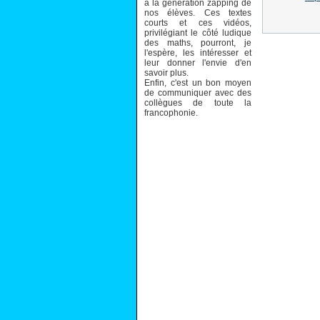
à la génération zapping de
nos élèves. Ces textes
courts et ces vidéos,
privilégiant le côté ludique
des maths, pourront, je
l'espère, les intéresser et
leur donner l'envie d'en
savoir plus.
Enfin, c'est un bon moyen
de communiquer avec des
collègues de toute la
francophonie.