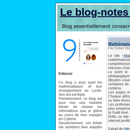
Le blog-note
Mathématiq
Par Didier Mü
Le site «
Mat
mathématici
compréhensio
retrouve «Gar
Le point le 
Editorial
pédagogiques 
(Bouton «Guid
Ce blog a pour sujet les
centaines de 
mathématiques et leur
contenu.
enseignement au Lycée.
Les pages vis
Son but est triple.
Chaque utilis
Premièrement, ce blog est
ou faire résou
pour moi une manière
Les professeu
idéale de classer les
plus simpleme
informations que je glâne
là l'outil rêvé.
au cours de mes voyages
Enfin, ce sit
en Cybérie.
internet profi
Deuxièmement, ces billets
me semblent bien adaptés
Extrait de
htt