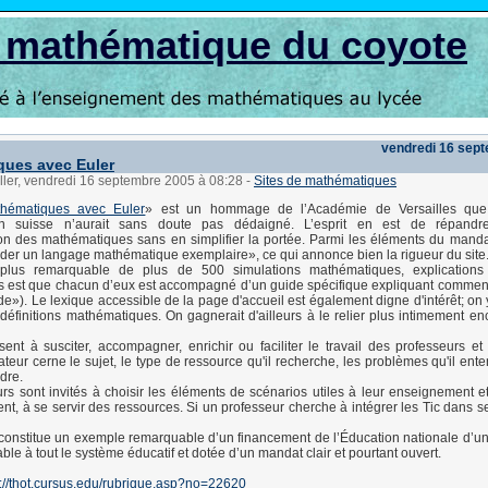
s mathématique du coyote
vendredi 16 sep
ues avec Euler
ller, vendredi 16 septembre 2005 à 08:28
-
Sites de mathématiques
hématiques avec Euler
» est un hommage de l’Académie de Versailles que
en suisse n’aurait sans doute pas dédaigné. L’esprit en est de répandr
n des mathématiques sans en simplifier la portée. Parmi les éléments du manda
der un langage mathématique exemplaire», ce qui annonce bien la rigueur du site
plus remarquable de plus de 500 simulations mathématiques, explications 
est que chacun d’eux est accompagné d’un guide spécifique expliquant comment 
e»). Le lexique accessible de la page d'accueil est également digne d'intérêt; on 
définitions mathématiques. On gagnerait d'ailleurs à le relier plus intimement en
ent à susciter, accompagner, enrichir ou faciliter le travail des professeurs et
ateur cerne le sujet, le type de ressource qu'il recherche, les problèmes qu'il ent
dre.
rs sont invités à choisir les éléments de scénarios utiles à leur enseignement et
nt, à se servir des ressources. Si un professeur cherche à intégrer les Tic dans se
e constitue un exemple remarquable d’un financement de l’Éducation nationale d’u
table à tout le système éducatif et dotée d’un mandat clair et pourtant ouvert.
p://thot.cursus.edu/rubrique.asp?no=22620