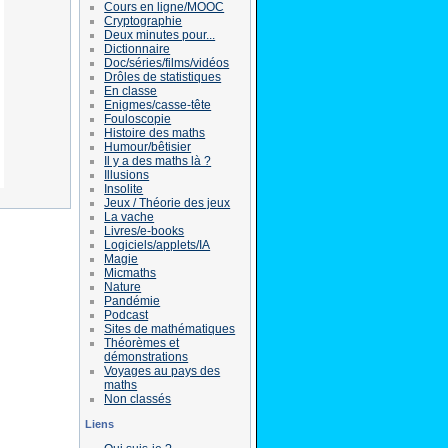
Cours en ligne/MOOC
Cryptographie
Deux minutes pour...
Dictionnaire
Doc/séries/films/vidéos
Drôles de statistiques
En classe
Enigmes/casse-tête
Fouloscopie
Histoire des maths
Humour/bêtisier
Il y a des maths là ?
Illusions
Insolite
Jeux / Théorie des jeux
La vache
Livres/e-books
Logiciels/applets/IA
Magie
Micmaths
Nature
Pandémie
Podcast
Sites de mathématiques
Théorèmes et
démonstrations
Voyages au pays des
maths
Non classés
Liens