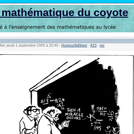
s mathématique du coyote
ller, jeudi 1 septembre 2005 à 20:40
-
Humour/bêtisier
-
#23
-
rss