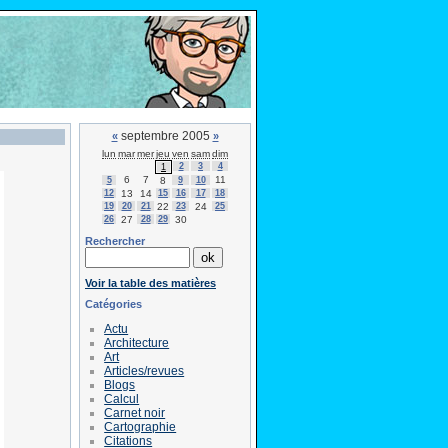
septembre 2005
«
»
lun
mar
mer
jeu
ven
sam
dim
2
3
4
1
6
7
11
5
8
9
10
12
13
14
15
16
17
18
19
20
21
22
23
24
25
26
27
28
29
30
Rechercher
Voir la table des matières
Catégories
Actu
Architecture
Art
Articles/revues
Blogs
Calcul
Carnet noir
Cartographie
Citations