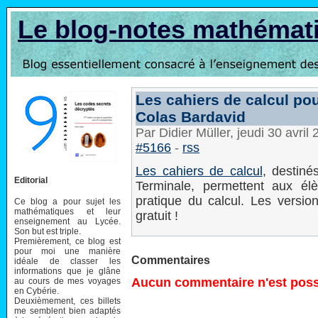
Le blog-notes mathémat
Les cahiers de calcul pou
Colas Bardavid
Par Didier Müller, jeudi 30 avri
#5166
-
rss
Les cahiers de calcul
, destin
Editorial
Terminale, permettent aux él
pratique du calcul. Les version
Ce blog a pour sujet les
mathématiques et leur
gratuit !
enseignement au Lycée.
Son but est triple.
Premièrement, ce blog est
pour moi une manière
Commentaires
idéale de classer les
informations que je glâne
Aucun commentaire n'est possi
au cours de mes voyages
en Cybérie.
Deuxièmement, ces billets
me semblent bien adaptés