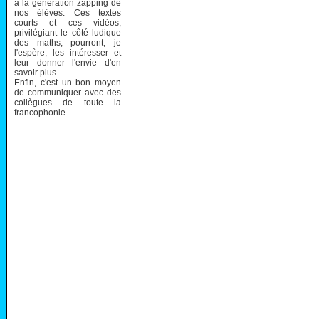
à la génération zapping de
nos élèves. Ces textes
courts et ces vidéos,
privilégiant le côté ludique
des maths, pourront, je
l'espère, les intéresser et
leur donner l'envie d'en
savoir plus.
Enfin, c'est un bon moyen
de communiquer avec des
collègues de toute la
francophonie.