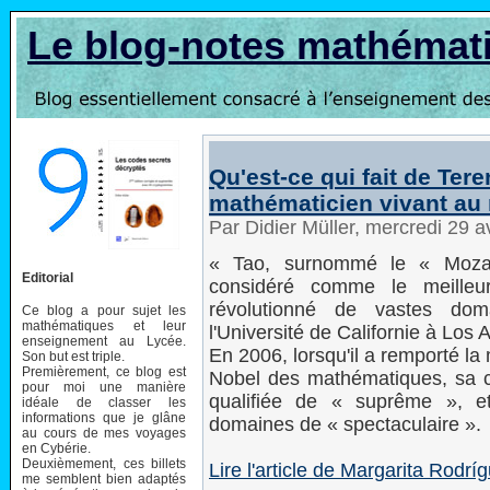
Le blog-notes mathémat
Qu'est-ce qui fait de Tere
mathématicien vivant au
Par Didier Müller, mercredi 29 a
« Tao, surnommé le « Mozar
Editorial
considéré comme le meilleu
révolutionné de vastes dom
Ce blog a pour sujet les
mathématiques et leur
l'Université de Californie à Los A
enseignement au Lycée.
En 2006, lorsqu'il a remporté la
Son but est triple.
Premièrement, ce blog est
Nobel des mathématiques, sa c
pour moi une manière
qualifiée de « suprême », e
idéale de classer les
informations que je glâne
domaines de « spectaculaire ».
au cours de mes voyages
en Cybérie.
Deuxièmement, ces billets
Lire l'article de Margarita Rod
me semblent bien adaptés