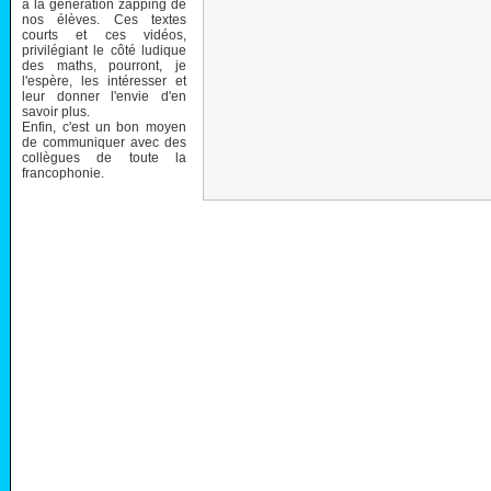
à la génération zapping de
nos élèves. Ces textes
courts et ces vidéos,
privilégiant le côté ludique
des maths, pourront, je
l'espère, les intéresser et
leur donner l'envie d'en
savoir plus.
Enfin, c'est un bon moyen
de communiquer avec des
collègues de toute la
francophonie.