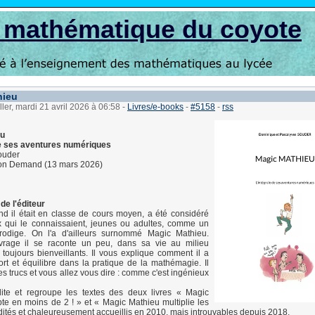
s mathématique du coyote
hieu
ller, mardi 21 avril 2026 à 06:58
-
Livres/e-books
-
#5158
-
rss
eu
de ses aventures numériques
ouder
on Demand (13 mars 2026)
de l'éditeur
d il était en classe de cours moyen, a été considéré
x qui le connaissaient, jeunes ou adultes, comme un
prodige. On l'a d'ailleurs surnommé Magic Mathieu.
rage il se raconte un peu, dans sa vie au milieu
 toujours bienveillants. Il vous explique comment il a
ort et équilibre dans la pratique de la mathémagie. Il
es trucs et vous allez vous dire : comme c'est ingénieux
dite et regroupe les textes des deux livres « Magic
e en moins de 2 ! » et « Magic Mathieu multiplie les
dités et chaleureusement accueillis en 2010, mais introuvables depuis 2018.