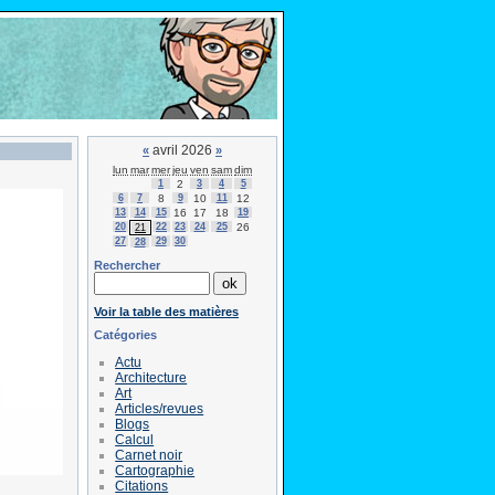
avril 2026
«
»
lun
mar
mer
jeu
ven
sam
dim
1
2
3
4
5
6
7
8
9
10
11
12
13
14
15
16
17
18
19
20
22
23
24
25
26
21
27
29
30
28
Rechercher
Voir la table des matières
Catégories
Actu
Architecture
Art
Articles/revues
Blogs
Calcul
Carnet noir
Cartographie
Citations