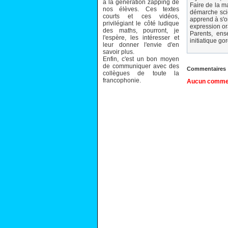
à la génération zapping de
Faire de la m
nos élèves. Ces textes
démarche scie
courts et ces vidéos,
apprend à s'o
privilégiant le côté ludique
expression or
des maths, pourront, je
Parents, ens
l'espère, les intéresser et
initiatique g
leur donner l'envie d'en
savoir plus.
Enfin, c'est un bon moyen
de communiquer avec des
Commentaires
collègues de toute la
francophonie.
Aucun comment