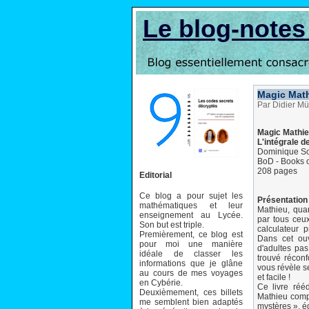
Le blog-note
Magic Mat
Par Didier Mü
Magic Mathi
L'intégrale 
Dominique S
BoD - Books 
208 pages
Editorial
Ce blog a pour sujet les
Présentation 
mathématiques et leur
Mathieu, quan
enseignement au Lycée.
par tous ceu
Son but est triple.
calculateur 
Premièrement, ce blog est
Dans cet ouv
pour moi une manière
d'adultes pas
idéale de classer les
trouvé réconf
informations que je glâne
vous révèle s
au cours de mes voyages
et facile !
en Cybérie.
Ce livre réé
Deuxièmement, ces billets
Mathieu compt
me semblent bien adaptés
mystères », é