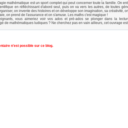
agie mathématique est un sport complet qui peut concerner toute la famille. On en
ntifique en réfléchissant d'abord seul, puis on va vers les autres, de toutes gén
rganiser, on invente des histoires et on développe son imagination, sa créativité, 
ale, on prend de l'assurance et on s'amuse. Les maths c'est magique !
eignants, vous aimeriez voir vos ados et pré-ados se plonger dans la lecture
orgé de mathématiques ludiques ? Ne cherchez pas en vain ailleurs, cet ouvrage est 
aire n'est possible sur ce blog.