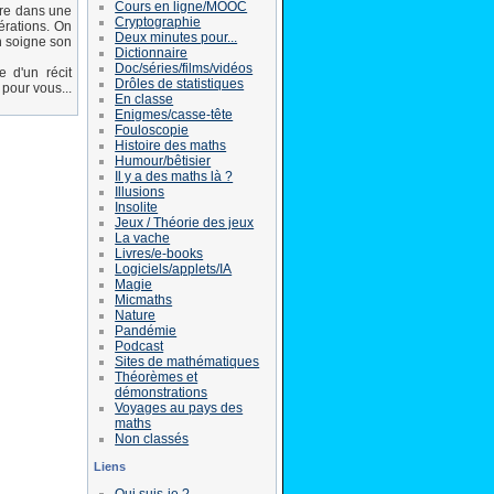
Cours en ligne/MOOC
tre dans une
Cryptographie
érations. On
Deux minutes pour...
on soigne son
Dictionnaire
Doc/séries/films/vidéos
 d'un récit
Drôles de statistiques
pour vous...
En classe
Enigmes/casse-tête
Fouloscopie
Histoire des maths
Humour/bêtisier
Il y a des maths là ?
Illusions
Insolite
Jeux / Théorie des jeux
La vache
Livres/e-books
Logiciels/applets/IA
Magie
Micmaths
Nature
Pandémie
Podcast
Sites de mathématiques
Théorèmes et
démonstrations
Voyages au pays des
maths
Non classés
Liens
Qui suis-je ?