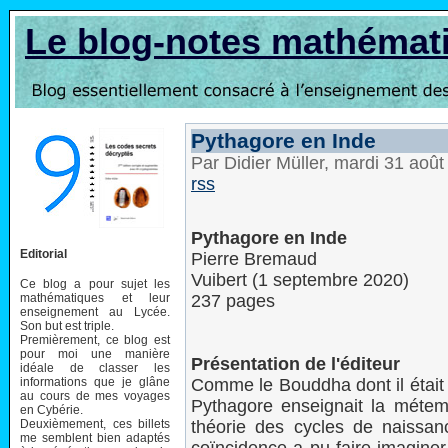
Le blog-notes mathémat
Pythagore en Inde
Par Didier Müller, mardi 31 aoû
rss
Pythagore en Inde
Editorial
Pierre Bremaud
Vuibert (1 septembre 2020)
Ce blog a pour sujet les
mathématiques et leur
237 pages
enseignement au Lycée.
Son but est triple.
Premièrement, ce blog est
pour moi une manière
Présentation de l'éditeur
idéale de classer les
informations que je glâne
Comme le Bouddha dont il était
au cours de mes voyages
Pythagore enseignait la méte
en Cybérie.
Deuxièmement, ces billets
théorie des cycles de naissan
me semblent bien adaptés