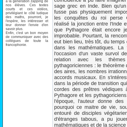
coïncidence a pu faire imagine
à la génération zapping de
nos élèves. Ces textes
sage grec en Inde. Bien qu'un 
courts et ces vidéos,
fusse pas physiquement impos
privilégiant le côté ludique
des maths, pourront, je
les conquêtes du roi perse 
l'espère, les intéresser et
réalisé la jonction entre l'Inde
leur donner l'envie d'en
savoir plus.
que Pythagore était encore je
Enfin, c'est un bon moyen
improbable. Pourtant, la rencon
de communiquer avec des
collègues de toute la
eut bien lieu, très tôt, du temp
francophonie.
dans les mathématiques. La 
l'occasion d'un vaste survol d
relation avec les thèmes
pythagoriciennes : le théorème d
des aires, les nombres irrationn
accords musicaux. En s'intéres
dans la période de transition qu
cordes des prêtres védiques à
Pythagore et les pythagoriciens 
l'époque, l'auteur donne de
pourquoi ce maitre de vie, s
entouré de disciples végétarien
d'étranges tabous, a pu jouer
mathématiques et de la science 