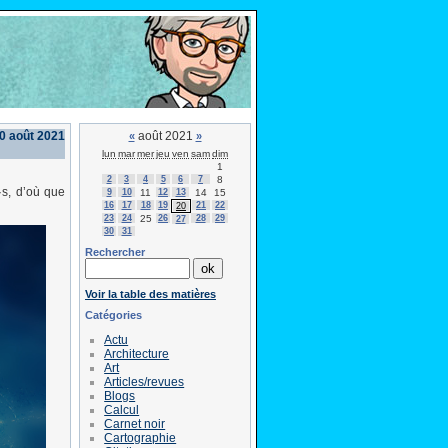
0 août 2021
août 2021
«
»
lun
mar
mer
jeu
ven
sam
dim
1
2
3
4
5
6
7
8
·s, d’où que
9
10
11
12
13
14
15
16
17
18
19
21
22
20
23
24
25
26
28
29
27
30
31
Rechercher
Voir la table des matières
Catégories
Actu
Architecture
Art
Articles/revues
Blogs
Calcul
Carnet noir
Cartographie