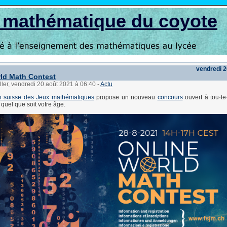
s mathématique du coyote
vendredi 2
ld Math Contest
ller, vendredi 20 août 2021 à 06:40
-
Actu
n suisse des Jeux mathématiques
propose un nouveau
concours
ouvert à tou·te
 quel que soit votre âge.