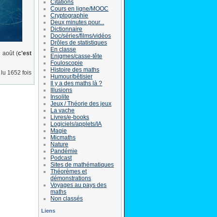
Citations
Cours en ligne/MOOC
Cryptographie
Deux minutes pour...
Dictionnaire
Doc/séries/films/vidéos
Drôles de statistiques
En classe
 août (
c'est
Enigmes/casse-tête
Fouloscopie
Histoire des maths
lu 1652 fois
Humour/bêtisier
Il y a des maths là ?
Illusions
Insolite
Jeux / Théorie des jeux
La vache
Livres/e-books
Logiciels/applets/IA
Magie
Micmaths
Nature
Pandémie
Podcast
Sites de mathématiques
Théorèmes et
démonstrations
Voyages au pays des
maths
Non classés
Liens