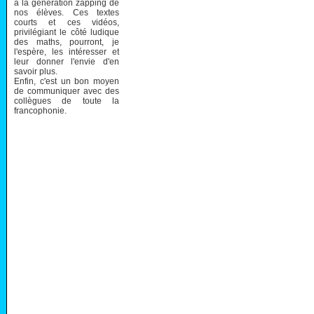
à la génération zapping de
nos élèves. Ces textes
courts et ces vidéos,
privilégiant le côté ludique
des maths, pourront, je
l'espère, les intéresser et
leur donner l'envie d'en
savoir plus.
Enfin, c'est un bon moyen
de communiquer avec des
collègues de toute la
francophonie.