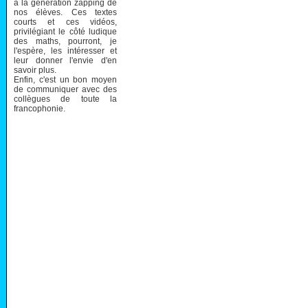
à la génération zapping de
nos élèves. Ces textes
courts et ces vidéos,
privilégiant le côté ludique
des maths, pourront, je
l'espère, les intéresser et
leur donner l'envie d'en
savoir plus.
Enfin, c'est un bon moyen
de communiquer avec des
collègues de toute la
francophonie.