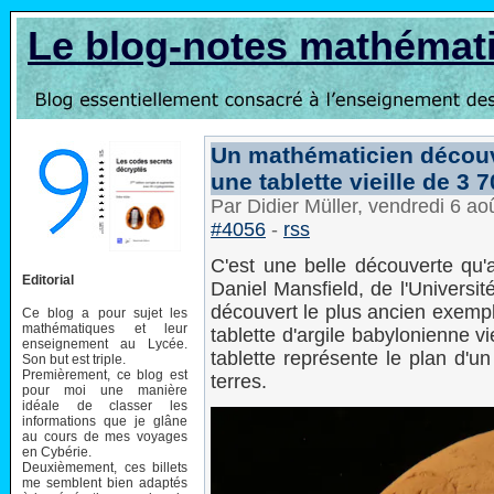
Le blog-notes mathémat
Un mathématicien découv
une tablette vieille de 3 
Par Didier Müller, vendredi 6 a
#4056
-
rss
C'est une belle découverte qu'a
Editorial
Daniel Mansfield, de l'Universi
découvert le plus ancien exemp
Ce blog a pour sujet les
mathématiques et leur
tablette d'argile babylonienne 
enseignement au Lycée.
tablette représente le plan d'un
Son but est triple.
Premièrement, ce blog est
terres.
pour moi une manière
idéale de classer les
informations que je glâne
au cours de mes voyages
en Cybérie.
Deuxièmement, ces billets
me semblent bien adaptés