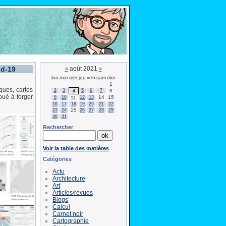
id-19
août 2021
«
»
lun
mar
mer
jeu
ven
sam
dim
1
ques, cartes
2
3
5
6
7
8
4
bué à forger
14
15
9
10
11
12
13
16
17
18
19
20
21
22
23
24
25
26
27
28
29
30
31
Rechercher
Voir la table des matières
Catégories
Actu
Architecture
Art
Articles/revues
Blogs
Calcul
Carnet noir
Cartographie