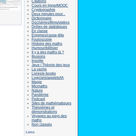
Citations
Cours en ligne/MOOC
Cryptographie
Deux minutes pour...
Dictionnaire
Doc/séries/films/vidéos
Drôles de statistiques
En classe
Enigmes/casse-tête
Fouloscopie
Histoire des maths
Humour/bêtisier
Il y a des maths là ?
Illusions
Insolite
Jeux / Théorie des jeux
La vache
Livres/e-books
Logiciels/applets/IA
Magie
Micmaths
Nature
Pandémie
Podcast
Sites de mathématiques
Théorèmes et
démonstrations
Voyages au pays des
maths
Non classés
Liens