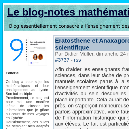
Le blog-notes mathémat
Eratosthene et Anaxagor
scientifique
Par Didier Müller, dimanche 24
#3737
-
rss
Afin d’aider les enseignants fr
Editorial
sciences, dans leur tâche de pré
manuels scolaires parus à la 
Ce blog a pour sujet les
mathématiques et leur
l’enseignement scientifique n’
enseignement au Lycée.
d’activités au sein desquelles
Son but est triple.
Premièrement, ce blog est
place importante. Cela aurait d
pour moi une manière
près, on s’aperçoit malheureusem
idéale de classer les
informations que je glâne
parfois approximative, voire fau
au cours de mes voyages
de l’information historique qui
en Cybérie.
Deuxièmement, ces billets
aux élèves. Le fait est particul
me semblent bien adaptés