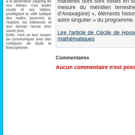
manières dont sont mises en scè
à la génération zapping de
nos élèves. Ces textes
mesure du méridien terrestr
courts et ces vidéos,
d’Anaxagore) », éléments histor
privilégiant le côté ludique
des maths, pourront, je
astre singulier » du programme.
l'espère, les intéresser et
leur donner l'envie d'en
savoir plus.
Lire l'article de Cécile de H
Enfin, c'est un bon moyen
mathématiques
de communiquer avec des
collègues de toute la
francophonie.
Commentaires
Aucun commentaire n'est possi