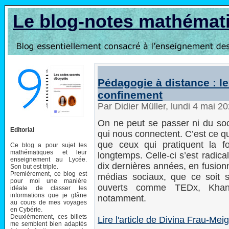
Le blog-notes mathémat
Pédagogie à distance : l
confinement
Par Didier Müller, lundi 4 mai 2
On ne peut se passer ni du soci
Editorial
qui nous connectent. C’est ce q
que ceux qui pratiquent la f
Ce blog a pour sujet les
mathématiques et leur
longtemps. Celle-ci s’est radic
enseignement au Lycée.
dix dernières années, en fusion
Son but est triple.
Premièrement, ce blog est
médias sociaux, que ce soit
pour moi une manière
ouverts comme TEDx, Khan
idéale de classer les
informations que je glâne
notamment.
au cours de mes voyages
en Cybérie.
Deuxièmement, ces billets
Lire l'article de Divina Frau-Me
me semblent bien adaptés