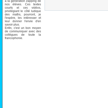
à la génération zapping de
nos élèves. Ces textes
courts et ces vidéos,
privilégiant le côté ludique
des maths, pourront, je
l'espère, les intéresser et
leur donner l'envie d'en
savoir plus.
Enfin, c'est un bon moyen
de communiquer avec des
collègues de toute la
francophonie.