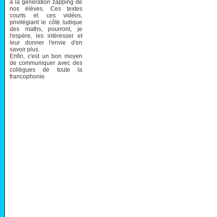
à la génération zapping de
nos élèves. Ces textes
courts et ces vidéos,
privilégiant le côté ludique
des maths, pourront, je
l'espère, les intéresser et
leur donner l'envie d'en
savoir plus.
Enfin, c'est un bon moyen
de communiquer avec des
collègues de toute la
francophonie.