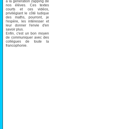
à la génération zapping de
nos élèves. Ces textes
courts et ces vidéos,
privilégiant le côté ludique
des maths, pourront, je
l'espère, les intéresser et
leur donner l'envie d'en
savoir plus.
Enfin, c'est un bon moyen
de communiquer avec des
collègues de toute la
francophonie.