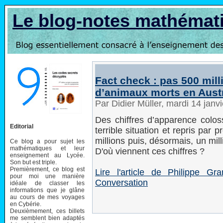
Le blog-notes mathémat
Fact check : pas 500 mill
d’animaux morts en Austr
Par Didier Müller, mardi 14 jan
Des chiffres d’apparence coloss
Editorial
terrible situation et repris pa
millions puis, désormais, un mi
Ce blog a pour sujet les
mathématiques et leur
D'où viennent ces chiffres ?
enseignement au Lycée.
Son but est triple.
Premièrement, ce blog est
Lire l'article de Philippe G
pour moi une manière
Conversation
idéale de classer les
informations que je glâne
au cours de mes voyages
en Cybérie.
Deuxièmement, ces billets
me semblent bien adaptés