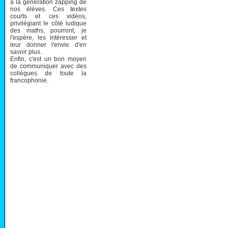
à la génération zapping de
nos élèves. Ces textes
courts et ces vidéos,
privilégiant le côté ludique
des maths, pourront, je
l'espère, les intéresser et
leur donner l'envie d'en
savoir plus.
Enfin, c'est un bon moyen
de communiquer avec des
collègues de toute la
francophonie.