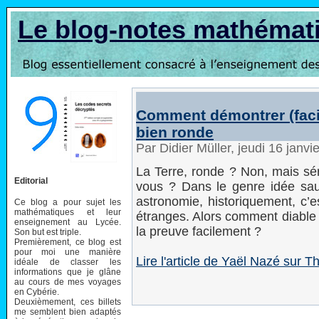
Le blog-notes mathémat
Comment démontrer (facil
bien ronde
Par Didier Müller, jeudi 16 janv
La Terre, ronde ? Non, mais sé
Editorial
vous ? Dans le genre idée sa
astronomie, historiquement, c’e
Ce blog a pour sujet les
mathématiques et leur
étranges. Alors comment diable 
enseignement au Lycée.
la preuve facilement ?
Son but est triple.
Premièrement, ce blog est
pour moi une manière
Lire l'article de Yaël Nazé sur 
idéale de classer les
informations que je glâne
au cours de mes voyages
en Cybérie.
Deuxièmement, ces billets
me semblent bien adaptés