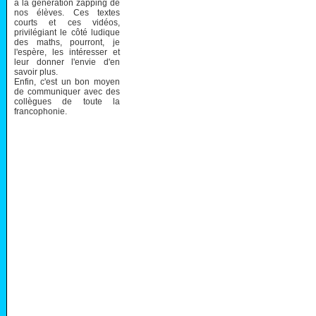
à la génération zapping de
nos élèves. Ces textes
courts et ces vidéos,
privilégiant le côté ludique
des maths, pourront, je
l'espère, les intéresser et
leur donner l'envie d'en
savoir plus.
Enfin, c'est un bon moyen
de communiquer avec des
collègues de toute la
francophonie.