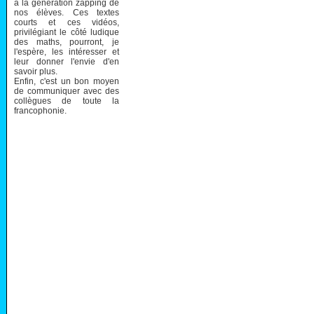
à la génération zapping de
nos élèves. Ces textes
courts et ces vidéos,
privilégiant le côté ludique
des maths, pourront, je
l'espère, les intéresser et
leur donner l'envie d'en
savoir plus.
Enfin, c'est un bon moyen
de communiquer avec des
collègues de toute la
francophonie.