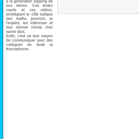
à la génération zapping de
nos élèves. Ces textes
courts et ces vidéos,
privilégiant le côté ludique
des maths, pourront, je
l'espère, les intéresser et
leur donner l'envie d'en
savoir plus.
Enfin, c'est un bon moyen
de communiquer avec des
collègues de toute la
francophonie.