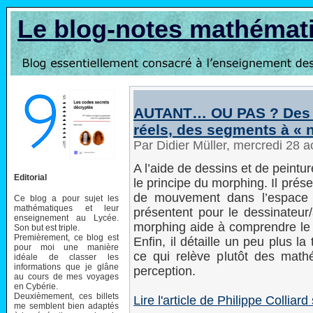
Le blog-notes mathémat
AUTANT… OU PAS ? Des e
réels, des segments à « 
Par Didier Müller, mercredi 28 
A l’aide de dessins et de peintur
Editorial
le principe du morphing. Il prés
de mouvement dans l’espace 
Ce blog a pour sujet les
mathématiques et leur
présentent pour le dessinateur
enseignement au Lycée.
morphing aide à comprendre le r
Son but est triple.
Premièrement, ce blog est
Enfin, il détaille un peu plus l
pour moi une manière
ce qui relève plutôt des mathé
idéale de classer les
informations que je glâne
perception.
au cours de mes voyages
en Cybérie.
Deuxièmement, ces billets
Lire l'article de Philippe Colli
me semblent bien adaptés